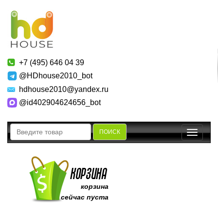
+7 (495) 646 04 39
@HDhouse2010_bot
hdhouse2010@yandex.ru
@id402904624656_bot
ПОИСК
Toggle
navigatio
корзина
сейчас пуста