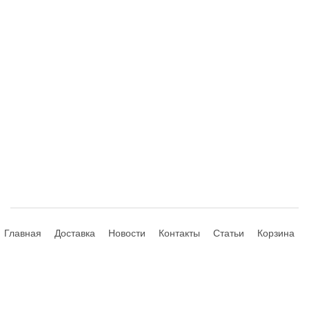
Главная
Доставка
Новости
Контакты
Статьи
Корзина
© 2013-2026 Hdhouse.ru. All Rights Reserved
Обращаем ваше внимание, что данный интернет-сайт носит
исключительно информационный характер и ни при каких условиях не