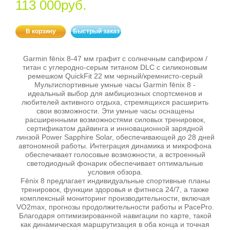
113 000руб.
В корзину
Быстрый заказ
Garmin fēnix 8-47 мм графит с солнечным сапфиром /
титан с углеродно-серым титаном DLC с силиконовым
ремешком QuickFit 22 мм черный/кремнисто-серый
Мультиспортивные умные часы Garmin fēnix 8 -
идеальный выбор для амбициозных спортсменов и
любителей активного отдыха, стремящихся расширить
свои возможности. Эти умные часы оснащены
расширенными возможностями силовых тренировок,
сертификатом дайвинга и инновационной зарядной
линзой Power Sapphire Solar, обеспечивающей до 28 дней
автономной работы. Интеграция динамика и микрофона
обеспечивает голосовые возможности, а встроенный
светодиодный фонарик обеспечивает оптимальные
условия обзора.
Fēnix 8 предлагает индивидуальные спортивные планы
тренировок, функции здоровья и фитнеса 24/7, а также
комплексный мониторинг производительности, включая
VO2max, прогнозы продолжительности работы и PacePro.
Благодаря оптимизированной навигации по карте, такой
как динамическая маршрутизация в оба конца и точная