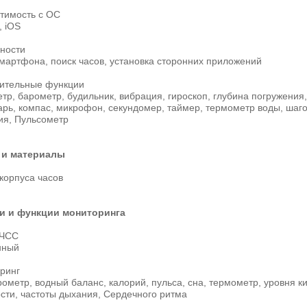
тимость с ОС
, iOS
ности
мартфона, поиск часов, установка сторонних приложений
ительные функции
тр, барометр, будильник, вибрация, гироскоп, глубина погружения
арь, компас, микрофон, секундомер, таймер, термометр воды, шаг
ия, Пульсометр
 и материалы
корпуса часов
и и функции мониторинга
 ЧСС
нный
ринг
ометр, водный баланс, калорий, пульса, сна, термометр, уровня к
сти, частоты дыхания, Сердечного ритма