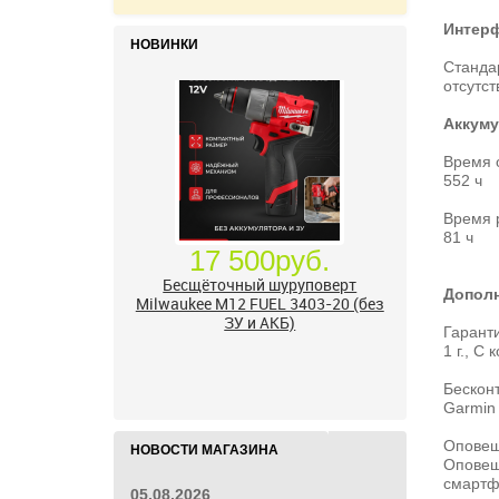
Интерф
НОВИНКИ
Стандар
отсутст
Аккуму
Время 
552 ч
Время 
81 ч
Допол
24 500руб.
Гарант
УШМ болгарка Milwaukee M18
1 г., С
FUEL 2888-20 125 мм, красный
Бескон
Garmin
Опове
НОВОСТИ МАГАЗИНА
Оповещ
смартф
05.08.2026