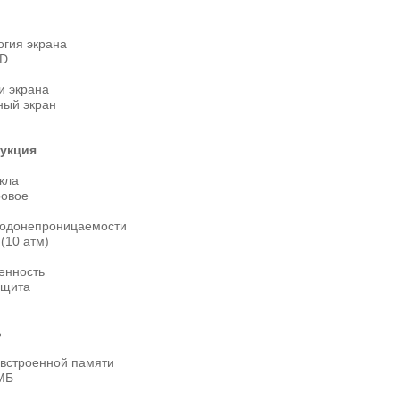
огия экрана
D
и экрана
ный экран
укция
кла
овое
водонепроницаемости
(10 атм)
нность
ащита
ь
встроенной памяти
МБ