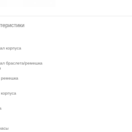
теристики
ал корпуса
ал браслета/ремешка
н
 ремешка
 корпуса
а
часы