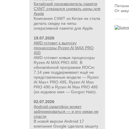
Китайский производитель памяти
Питани
CXMT отказался снижать цены для
От акк
Apple
Компания CXMT из Китая не стала
делать скидку на чипы
оперативной памяти для Apple.
19.07.2026
AMD готовит к выпуску
процессоры Ryzen AI MAX PRO
400
AMD готовит новые процессоры
Ryzen AI MAX PRO 400. В
обновлённой программе ROCm
7.14 уже поддерживают ещё не
представленные модели — Ryzen
AI Max+ PRO 495, Ryzen AI Max
PRO 490 и Ryzen AI Max PRO 485
(их кодовое имя — Gorgon Halo).
02.07.2026
Android-смартфон может
заблокироваться — и его никак не
спасти
В новой версии Android 17
компания Google сделала защиту