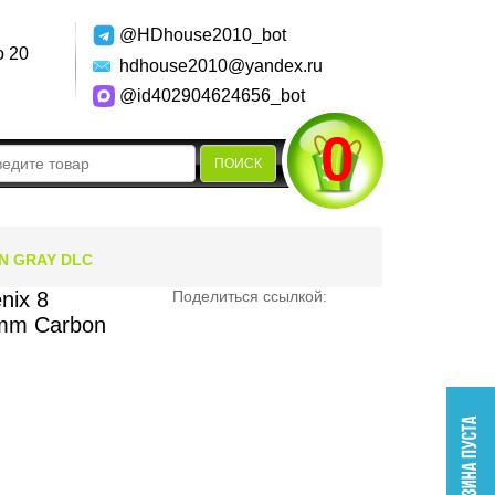
@HDhouse2010_bot
о 20
hdhouse2010@yandex.ru
@id402904624656_bot
0
ПОИСК
N GRAY DLC
nix 8
Поделиться ссылкой:
mm Carbon