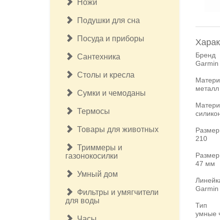
Ножи
Подушки для сна
Посуда и приборы
Харак
Бренд
Сантехника
Garmin
Столы и кресла
Матери
металл
Сумки и чемоданы
Матери
Термосы
силико
Товары для животных
Размер
210
Триммеры и
Размер
газонокосилки
47 мм
Умный дом
Линейк
Garmin
Фильтры и умягчители
для воды
Тип
умные 
Часы