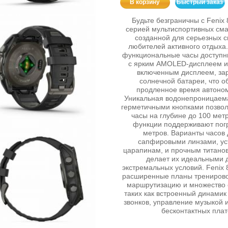
В корзину
Быстрый заказ
Будьте безграничны с Fenix
серией мультиспортивных сма
созданной для серьезных с
любителей активного отдыха.
функциональные часы доступны
с ярким AMOLED-дисплеем и
включенным дисплеем, за
солнечной батареи, что о
продленное время автоно
Уникальная водонепроницаема
герметичными кнопками позвол
часы на глубине до 100 метр
функции поддерживают пог
метров. Варианты часов 
сапфировыми линзами, ус
царапинам, и прочным титанов
делает их идеальными 
экстремальных условий. Fenix 
расширенные планы тренирово
маршрутизацию и множество 
таких как встроенный динамик
звонков, управление музыкой 
бесконтактных плат