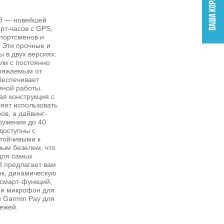
 8 — новейшей
рт-часов с GPS,
портсменов и
 Эти прочные и
 в двух версиях:
ли с постоянно
ряжаемым от
беспечивает
мной работы.
я конструкция с
яет использовать
ов, а дайвинг-
ружения до 40
доступны с
тойчивыми к
ым безелем, что
для самых
8 предлагает вам
к, динамическую
смарт-функций,
 и микрофон для
и Garmin Pay для
ежей.