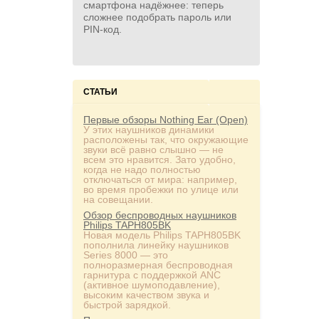
смартфона надёжнее: теперь
сложнее подобрать пароль или
PIN‑код.
СТАТЬИ
Первые обзоры Nothing Ear (Open)
У этих наушников динамики
расположены так, что окружающие
звуки всё равно слышно — не
всем это нравится. Зато удобно,
когда не надо полностью
отключаться от мира: например,
во время пробежки по улице или
на совещании.
Обзор беспроводных наушников
Philips TAPH805BK
Новая модель Philips TAPH805BK
пополнила линейку наушников
Series 8000 — это
полноразмерная беспроводная
гарнитура с поддержкой ANC
(активное шумоподавление),
высоким качеством звука и
быстрой зарядкой.