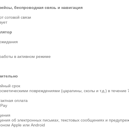
ейсы, беспроводная связь и навигация
т сотовой связи
вует
лятор
ожидания
работы в активном режиме
нительно
ийный срок
 косметическими повреждениями (царапины, сколы и т.д.) в течение
тактная оплата
 Pay
щения
ения об электронных письмах, текстовых сообщениях и предупреж
оном Apple или Android