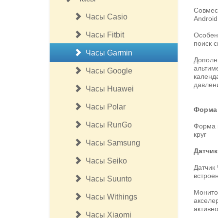
Совмес
Часы Casio
Android
Часы Fitbit
Особен
поиск с
Часы Garmin
Дополн
альтиме
Часы Google
календ
давлен
Часы Huawei
Часы Polar
Форма
Часы RunGo
Форма 
круг
Часы Samsung
Датчик
Часы Seiko
Датчик
встрое
Часы Suunto
Монито
Часы Withings
акселер
активно
Часы Xiaomi