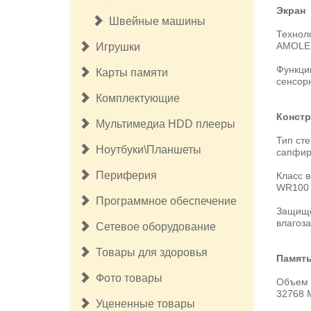
Экран
Швейные машины
Технол
AMOLE
Игрушки
Функци
Карты памяти
сенсор
Комплектующие
Констр
Мультимедиа HDD плееры
Тип сте
Ноутбуки\Планшеты
сапфир
Периферия
Класс 
WR100 
Программное обеспечение
Защище
влагоз
Сетевое оборудование
Товары для здоровья
Памят
Фото товары
Объем 
32768 
Уцененные товары