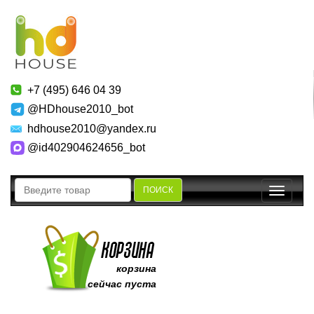
+7 (495) 646 04 39
@HDhouse2010_bot
hdhouse2010@yandex.ru
@id402904624656_bot
ПОИСК
Toggle
navigatio
корзина
сейчас пуста