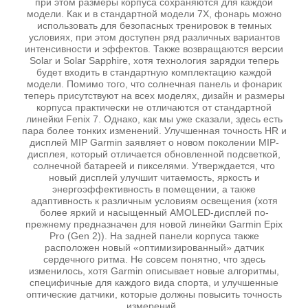
при этом размеры корпуса сохраняются для каждой
модели. Как и в стандартной модели 7X, фонарь можно
использовать для безопасных тренировок в темных
условиях, при этом доступен ряд различных вариантов
интенсивности и эффектов. Также возвращаются версии
Solar и Solar Sapphire, хотя технология зарядки теперь
будет входить в стандартную комплектацию каждой
модели. Помимо того, что солнечная панель и фонарик
теперь присутствуют на всех моделях, дизайн и размеры
корпуса практически не отличаются от стандартной
линейки Fenix 7. Однако, как мы уже сказали, здесь есть
пара более тонких изменений. Улучшенная точность HR и
дисплей MIP Garmin заявляет о новом поколении MIP-
дисплея, который отличается обновленной подсветкой,
солнечной батареей и пикселями. Утверждается, что
новый дисплей улучшит читаемость, яркость и
энергоэффективность в помещении, а также
адаптивность к различным условиям освещения (хотя
более яркий и насыщенный AMOLED-дисплей по-
прежнему предназначен для новой линейки Garmin Epix
Pro (Gen 2)). На задней панели корпуса также
расположен новый «оптимизированный» датчик
сердечного ритма. Не совсем понятно, что здесь
изменилось, хотя Garmin описывает новые алгоритмы,
специфичные для каждого вида спорта, и улучшенные
оптические датчики, которые должны повысить точность
измерений.