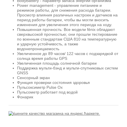
BodyBattery - параметр запаса энергии организма
Power management - управление питанием и
режимом работы, для снижения расхода батареи.
Просмотр влияния различных настроек и датчиков на
период работы батареи, чтобы вы могли вносить
изменения для увеличения этого периода на ходу.
Повышенная прочность: Все модели fēnix обладают
сверхвысокой прочностью; они прошли тестирование
по военным стандартам США 810 на температурную
и ударную устойчивость, а также
водонепроницаемость
Увеличенное до 89 часов/ 122 часов с подзарядкой от
солнца время работы GPS
Увеличенная площадь солнечной батареи
Поддержка мульти-бэнд и мульти-спутниковых систем
GNSS
Сенсорный экран
Функция проверки состояния здоровья
Пульсоксиметр Pulse Ox
Пульсометр работает под водой
Фонарик