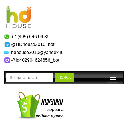
+7 (495) 646 04 39
@HDhouse2010_bot
hdhouse2010@yandex.ru
@id402904624656_bot
ПОИСК
Toggle
navigatio
корзина
сейчас пуста