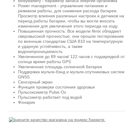
BodyBattery - параметр запаса энергии организма
Power management - управление питанием и
режимом работы, для снижения расхода батареи.
Просмотр влияния различных настроек и датчиков на
период работы батареи, чтобы вы могли вносить
изменения для увеличения этого периода на ходу.
Повышенная прочность: Все модели fēnix обладают
сверхвысокой прочностью; они прошли тестирование
по военным стандартам США 810 на температурную
и ударную устойчивость, а также
водонепроницаемость
Увеличенное до 89 часов/ 122 часов с подзарядкой от
солнца время работы GPS
Увеличенная площадь солнечной батареи
Поддержка мульти-бэнд и мульти-спутниковых систем
GNSS
Сенсорный экран
Функция проверки состояния здоровья
Пульсоксиметр Pulse Ox
Пульсометр работает под водой
Фонарик