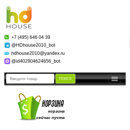
+7 (495) 646 04 39
@HDhouse2010_bot
hdhouse2010@yandex.ru
@id402904624656_bot
ПОИСК
Toggle
navigatio
корзина
сейчас пуста