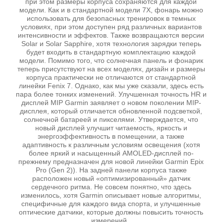
при этом размеры корпуса сохраняются для каждой
модели. Как и в стандартной модели 7X, фонарь можно
использовать для безопасных тренировок в темных
условиях, при этом доступен ряд различных вариантов
интенсивности и эффектов. Также возвращаются версии
Solar и Solar Sapphire, хотя технология зарядки теперь
будет входить в стандартную комплектацию каждой
модели. Помимо того, что солнечная панель и фонарик
теперь присутствуют на всех моделях, дизайн и размеры
корпуса практически не отличаются от стандартной
линейки Fenix 7. Однако, как мы уже сказали, здесь есть
пара более тонких изменений. Улучшенная точность HR и
дисплей MIP Garmin заявляет о новом поколении MIP-
дисплея, который отличается обновленной подсветкой,
солнечной батареей и пикселями. Утверждается, что
новый дисплей улучшит читаемость, яркость и
энергоэффективность в помещении, а также
адаптивность к различным условиям освещения (хотя
более яркий и насыщенный AMOLED-дисплей по-
прежнему предназначен для новой линейки Garmin Epix
Pro (Gen 2)). На задней панели корпуса также
расположен новый «оптимизированный» датчик
сердечного ритма. Не совсем понятно, что здесь
изменилось, хотя Garmin описывает новые алгоритмы,
специфичные для каждого вида спорта, и улучшенные
оптические датчики, которые должны повысить точность
измерений.