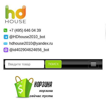
+7 (495) 646 04 39
@HDhouse2010_bot
hdhouse2010@yandex.ru
@id402904624656_bot
ПОИСК
Toggle
navigatio
корзина
сейчас пуста