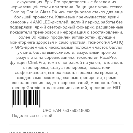
окружающих. Epix Pro представлены с безелем из
нержавеющей стали или титана. Защищает экран стекло
Corning Gorilla Glass DX или сапфировое стекло для еще
большей прочности. Ключевые преимущества: яркий
сенсорный AMOLED-дисплей, долгий период работы без
подзарядки, яркий светодиодный фонарик, расширенные
показатели тренировок и информация о восстановлении,
более 30 новых профилей активностей, функции
мониторинга здоровья и самочувствия, технология SATIQ
и GPS-приемник с несколькими полосами частот, баллы
уклона, баллы выносливости, визуальный прогноз
результата на соревнованиях, технология PacePro,
функция ClimbPro, темп с поправкой на уклон, готовность
к тренировке, статус тренировки, показатели
эффективности, выносливость в реальном времени,
ежедневные рекомендованные тренировки, время
восстановления, виджет соревнований, мощность бега,
тренер Garmin, отслеживание занятий, тренировки HIIT.
UPC|EAN 753759318093
Поделиться ссылкой: