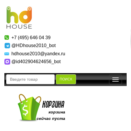
+7 (495) 646 04 39
@HDhouse2010_bot
hdhouse2010@yandex.ru
@id402904624656_bot
ПОИСК
Toggle
navigatio
корзина
сейчас пуста