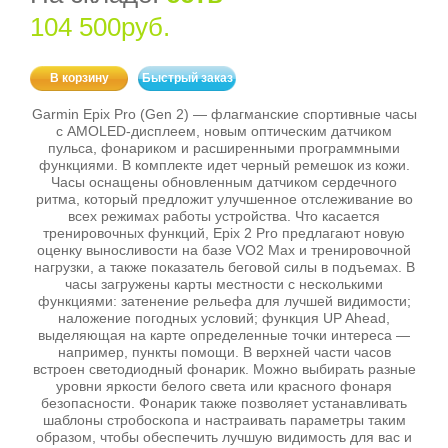
104 500руб.
В корзину
Быстрый заказ
Garmin Epix Pro (Gen 2) — флагманские спортивные часы
с AMOLED-дисплеем, новым оптическим датчиком
пульса, фонариком и расширенными программными
функциями. В комплекте идет черный ремешок из кожи.
Часы оснащены обновленным датчиком сердечного
ритма, который предложит улучшенное отслеживание во
всех режимах работы устройства. Что касается
тренировочных функций, Epix 2 Pro предлагают новую
оценку выносливости на базе VO2 Max и тренировочной
нагрузки, а также показатель беговой силы в подъемах. В
часы загружены карты местности с несколькими
функциями: затенение рельефа для лучшей видимости;
наложение погодных условий; функция UP Ahead,
выделяющая на карте определенные точки интереса —
например, пункты помощи. В верхней части часов
встроен светодиодный фонарик. Можно выбирать разные
уровни яркости белого света или красного фонаря
безопасности. Фонарик также позволяет устанавливать
шаблоны стробоскопа и настраивать параметры таким
образом, чтобы обеспечить лучшую видимость для вас и