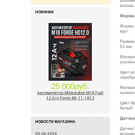
альтиме
кнопка 
НОВИНКИ
Форма
Форма 
круг
Размер
51 мм
Матери
усилен
Цвет к
серебр
25 000руб.
Матери
Аккумулятор Milwaukee M18 Fuel
силико
12 А/ч Forge 48-11-1813
Цвет б
белый
Датчик
НОВОСТИ МАГАЗИНА
Датчик
встрое
05.08.2026