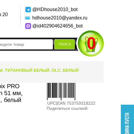
@HDhouse2010_bot
о 20
hdhouse2010@yandex.ru
@id402904624656_bot
0
ПОИСК
 ММ, ТИТАНОВЫЙ БЕЛЫЙ, DLC, БЕЛЫЙ
pix PRO
on 51 мм,
, белый
UPC|EAN 753759318222
Поделиться ссылкой: