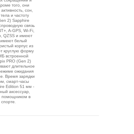
ых сокращений и
Кроме того, они
активность, сон,
 тела и частоту
en 2) Sapphire
спроводную связь
T+, A-GPS, Wi-Fi,
o, QZSS и имеют
 имеют белый
истый корпус из
ют круглую форму
МБ встроенной
pix PRO (Gen 2)
чивают длительное
 режиме ожидания
ме. Время зарядки
ом, смарт-часы
e Edition 51 мм -
ный аксессуар,
м помощником в
 спорте.