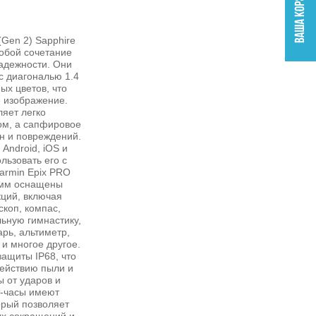
Gen 2) Sapphire
собой сочетание
адежности. Они
 диагональю 1.4
х цветов, что
е изображение.
яет легко
ом, а сапфировое
н и повреждений.
Android, iOS и
льзовать его с
armin Epix PRO
1 мм оснащены
ций, включая
скоп, компас,
ьную гимнастику,
арь, альтиметр,
и многое другое.
ащиты IP68, что
действию пыли и
 от ударов и
т-часы имеют
орый позволяет