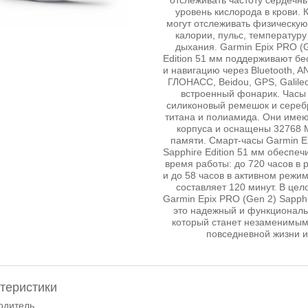
отслеживать частоту сердечн
уровень кислорода в крови. 
могут отслеживать физическую 
калории, пульс, температуру
дыхания. Garmin Epix PRO (G
Edition 51 мм поддерживают бе
и навигацию через Bluetooth, AN
ГЛОНАСС, Beidou, GPS, Galile
встроенный фонарик. Часы
силиконовый ремешок и серебр
титана и полиамида. Они име
корпуса и оснащены 32768 
памяти. Смарт-часы Garmin E
Sapphire Edition 51 мм обеспе
время работы: до 720 часов в
и до 58 часов в активном режи
составляет 120 минут. В цел
Garmin Epix PRO (Gen 2) Sapphir
это надежный и функциональ
который станет незаменимы
повседневной жизни и
теристики
одитель