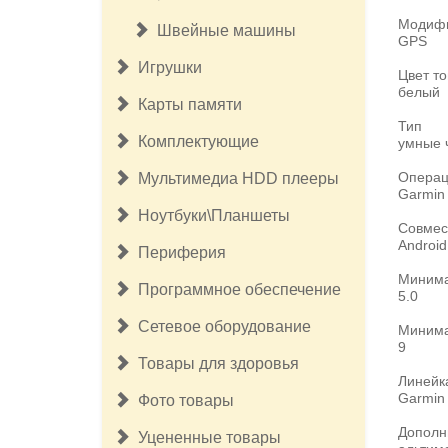
Модиф
Швейные машины
GPS
Игрушки
Цвет т
белый
Карты памяти
Тип
Комплектующие
умные 
Операц
Мультимедиа HDD плееры
Garmin
Ноутбуки\Планшеты
Совмес
Android
Периферия
Минима
Программное обеспечение
5.0
Сетевое оборудование
Минима
9
Товары для здоровья
Линейк
Garmin
Фото товары
Дополн
Уцененные товары