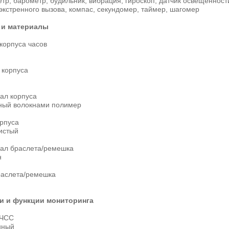
тр, барометр, будильник, вибрация, гироскоп, датчик освещенност
экстренного вызова, компас, секундомер, таймер, шагомер
 и материалы
корпуса часов
 корпуса
ал корпуса
ный волокнами полимер
орпуса
истый
ал браслета/ремешка
н
раслета/ремешка
и и функции мониторинга
 ЧСС
нный