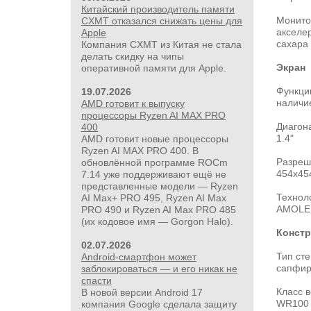
Китайский производитель памяти
Монито
CXMT отказался снижать цены для
акселер
Apple
сахара 
Компания CXMT из Китая не стала
делать скидку на чипы
Экран
оперативной памяти для Apple.
Функци
19.07.2026
наличие
AMD готовит к выпуску
процессоры Ryzen AI MAX PRO
Диагон
400
1.4"
AMD готовит новые процессоры
Ryzen AI MAX PRO 400. В
Разреш
обновлённой программе ROCm
454x45
7.14 уже поддерживают ещё не
представленные модели — Ryzen
Технол
AI Max+ PRO 495, Ryzen AI Max
AMOLE
PRO 490 и Ryzen AI Max PRO 485
(их кодовое имя — Gorgon Halo).
Констр
02.07.2026
Тип сте
Android-смартфон может
сапфир
заблокироваться — и его никак не
спасти
Класс 
В новой версии Android 17
WR100 
компания Google сделала защиту