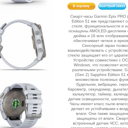
В корзину
Быстрый заказ
Смарт-часы Garmin Epix PRO (
Edition 51 мм представляют 
стиля, функциональности и н
оснащены AMOLED-дисплеем с
дюйма и 16 млн отображаемы
обеспечивает четкое и ярко
Сенсорный экран позвол
взаимодействовать с устройств
стекло защищает его от царапи
Устройство совместимо с ОС 
Windows, что позволяет испо
различными устройствами. G
(Gen 2) Sapphire Edition 5
множеством полезных функ
будильник, вибрацию, гиро
барометр, секундомер, дыхател
калькулятор, таймер, календ
датчик освещенности, шагомер 
Часы имеют класс пыле-влагоз
делает их устойчивыми к воз
влаги. Они также защищены
защищены от влаги. Смар
встроенный датчик ЧСС, кот