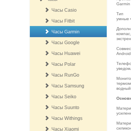
Garmin
Часы Casio
Тип
умные 
Часы Fitbit
Дополн
Часы Garmin
компас,
экстрен
Часы Google
Совмес
Часы Huawei
Android
Телефо
Часы Polar
уведом
Часы RunGo
Монито
термоме
Часы Samsung
водный
Часы Seiko
Основ
Часы Suunto
Матери
усилен
Часы Withings
Матери
силико
Часы Xiaomi