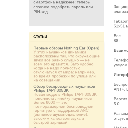
смартфона надёжнее: теперь
Защище
сложнее подобрать пароль или
влагоза
PIN‑код.
Габари
51x51 
Вес
СТАТЬИ
88 г
Первые обзоры Nothing Ear (Open)
Взаимо
У этих наушников динамики
расположены так, что окружающие
звуки всё равно слышно — не
Телефо
всем это нравится. Зато удобно,
уведом
когда не надо полностью
отключаться от мира: например,
Интерф
во время пробежки по улице или
на совещании.
Беспро
Обзор беспроводных наушников
ANT+, B
Philips TAPH805BK
Новая модель Philips TAPH805BK
пополнила линейку наушников
Версия 
Series 8000 — это
5.0
полноразмерная беспроводная
гарнитура с поддержкой ANC
Разъем
(активное шумоподавление),
высоким качеством звука и
отсутст
быстрой зарядкой.