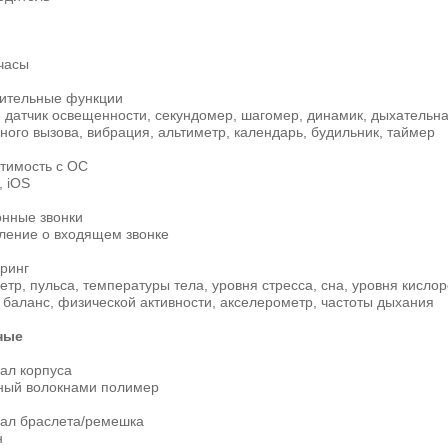
часы
ительные функции
 датчик освещенности, секундомер, шагомер, динамик, дыхательная
ного вызова, вибрация, альтиметр, календарь, будильник, таймер
тимость с ОС
, iOS
нные звонки
ление о входящем звонке
ринг
тр, пульса, температуры тела, уровня стресса, сна, уровня кислоро
 баланс, физической активности, акселерометр, частоты дыхания
ные
ал корпуса
ный волокнами полимер
ал браслета/ремешка
н