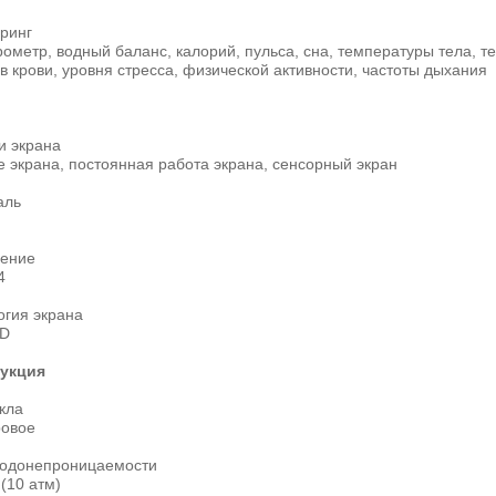
ринг
ометр, водный баланс, калорий, пульса, сна, температуры тела, т
в крови, уровня стресса, физической активности, частоты дыхания
и экрана
 экрана, постоянная работа экрана, сенсорный экран
аль
ение
4
огия экрана
D
укция
кла
овое
водонепроницаемости
(10 атм)