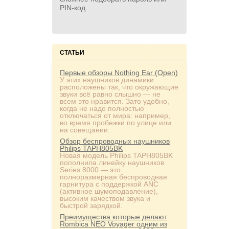
PIN‑код.
СТАТЬИ
Первые обзоры Nothing Ear (Open)
У этих наушников динамики
расположены так, что окружающие
звуки всё равно слышно — не
всем это нравится. Зато удобно,
когда не надо полностью
отключаться от мира: например,
во время пробежки по улице или
на совещании.
Обзор беспроводных наушников
Philips TAPH805BK
Новая модель Philips TAPH805BK
пополнила линейку наушников
Series 8000 — это
полноразмерная беспроводная
гарнитура с поддержкой ANC
(активное шумоподавление),
высоким качеством звука и
быстрой зарядкой.
Преимущества которые делают
Rombica NEO Voyager одним из