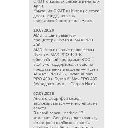
CXMT отказался снижать цены для
Apple
Компания CXMT из Китая не стала
делать скидку на чипы
оперативной памяти для Apple.
19.07.2026
AMD готовит к выпуску
процессоры Ryzen AI MAX PRO
400
AMD готовит новые процессоры
Ryzen AI MAX PRO 400. В
обновлённой программе ROCm
7.14 уже поддерживают ещё не
представленные модели — Ryzen
AI Max+ PRO 495, Ryzen AI Max
PRO 490 и Ryzen AI Max PRO 485
(их кодовое имя — Gorgon Halo).
02.07.2026
Android-смартфон может
заблокироваться — и его никак не
спасти
В новой версии Android 17
компания Google сделала защиту
смартфона надёжнее: теперь
сложнее подобрать пароль или