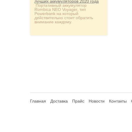
лучших аккумуляторов 2020 года
Портативный аккумулятор
Rombica NEO Voyager, тип
Powerbank на который
действительно стоит обратить
внимание каждому.
Главная
Доставка
Прайс
Новости
Контакты
© 2013-2026 Hdhouse.ru. All Rights Reserved
Обращаем ваше внимание, что данный интернет-сайт но
Статьи 435, 437 (2) Гражданского Кодекса РФ; не являет
продавцом указанных компаний. Сайт и администратор сайт