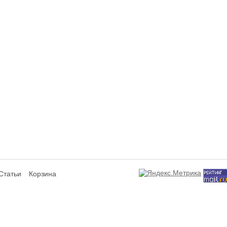
Статьи
Корзина
сит исключительно информационный характер и ни при каких условиях не я
ся аффилированным подразделением производителей представленных товаров,
а не используют отображаемые на данном интернет-ресурсе товарные знаки