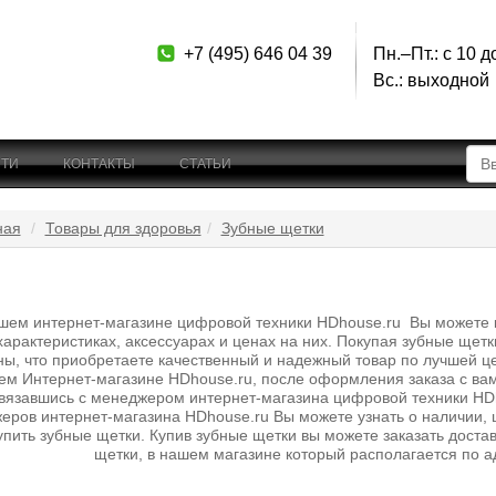
+7 (495) 646 04 39
Пн.–Пт.: с 10 д
Вс.: выходной
ТИ
КОНТАКТЫ
СТАТЬИ
ная
Товары для здоровья
Зубные щетки
шем интернет-магазине цифровой техники HDhouse.ru Вы можете ку
характеристиках, аксессуарах и ценах на них. Покупая зубные щет
ны, что приобретаете качественный и надежный товар по лучшей це
ем Интернет-магазине HDhouse.ru, после оформления заказа с ва
вязавшись с менеджером интернет-магазина цифровой техники HDho
еров интернет-магазина HDhouse.ru Вы можете узнать о наличии, ц
купить зубные щетки. Купив зубные щетки вы можете заказать доста
щетки, в нашем магазине который располагается по а