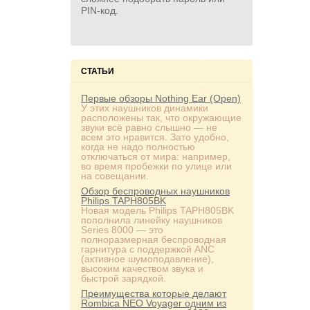
PIN‑код.
СТАТЬИ
Первые обзоры Nothing Ear (Open)
У этих наушников динамики
расположены так, что окружающие
звуки всё равно слышно — не
всем это нравится. Зато удобно,
когда не надо полностью
отключаться от мира: например,
во время пробежки по улице или
на совещании.
Обзор беспроводных наушников
Philips TAPH805BK
Новая модель Philips TAPH805BK
пополнила линейку наушников
Series 8000 — это
полноразмерная беспроводная
гарнитура с поддержкой ANC
(активное шумоподавление),
высоким качеством звука и
быстрой зарядкой.
Преимущества которые делают
Rombica NEO Voyager одним из