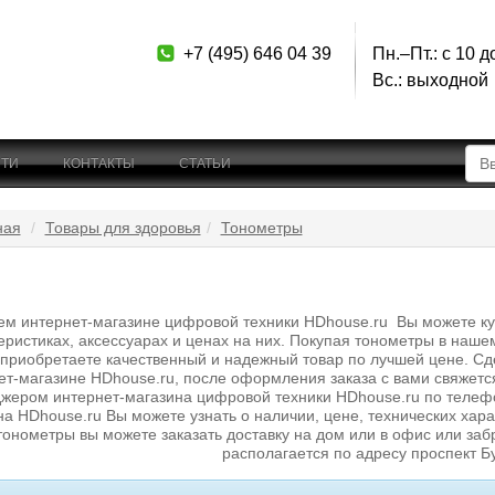
+7 (495) 646 04 39
Пн.–Пт.: с 10 д
Вс.: выходной
ТИ
КОНТАКТЫ
СТАТЬИ
ная
Товары для здоровья
Тонометры
ем интернет-магазине цифровой техники HDhouse.ru Вы можете купи
еристиках, аксессуарах и ценах на них. Покупая тонометры в наше
 приобретаете качественный и надежный товар по лучшей цене. Сд
ет-магазине HDhouse.ru, после оформления заказа с вами свяжетс
жером интернет-магазина цифровой техники HDhouse.ru по телефо
на HDhouse.ru Вы можете узнать о наличии, цене, технических хара
тонометры вы можете заказать доставку на дом или в офис или за
располагается по адресу проспект Б