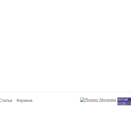
Статьи
Корзина
сит исключительно информационный характер и ни при каких условиях не я
ся аффилированным подразделением производителей представленных товаров,
а не используют отображаемые на данном интернет-ресурсе товарные знаки