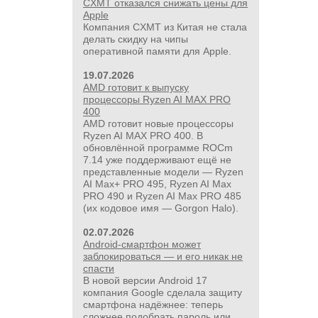
CXMT отказался снижать цены для
Apple
Компания CXMT из Китая не стала
делать скидку на чипы
оперативной памяти для Apple.
19.07.2026
AMD готовит к выпуску
процессоры Ryzen AI MAX PRO
400
AMD готовит новые процессоры
Ryzen AI MAX PRO 400. В
обновлённой программе ROCm
7.14 уже поддерживают ещё не
представленные модели — Ryzen
AI Max+ PRO 495, Ryzen AI Max
PRO 490 и Ryzen AI Max PRO 485
(их кодовое имя — Gorgon Halo).
02.07.2026
Android-смартфон может
заблокироваться — и его никак не
спасти
В новой версии Android 17
компания Google сделала защиту
смартфона надёжнее: теперь
сложнее подобрать пароль или