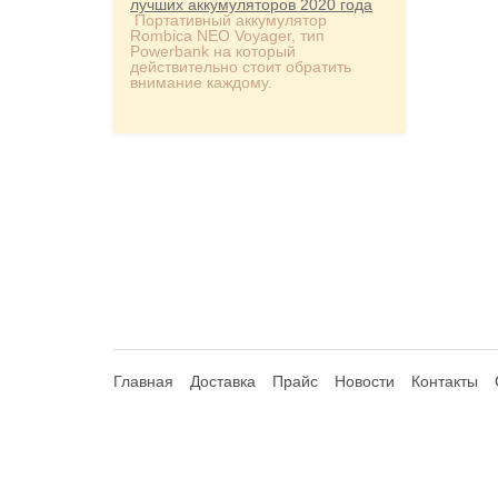
лучших аккумуляторов 2020 года
Портативный аккумулятор
Rombica NEO Voyager, тип
Powerbank на который
действительно стоит обратить
внимание каждому.
Главная
Доставка
Прайс
Новости
Контакты
© 2013-2026 Hdhouse.ru. All Rights Reserved
Обращаем ваше внимание, что данный интернет-сайт но
Статьи 435, 437 (2) Гражданского Кодекса РФ; не являет
продавцом указанных компаний. Сайт и администратор сайт