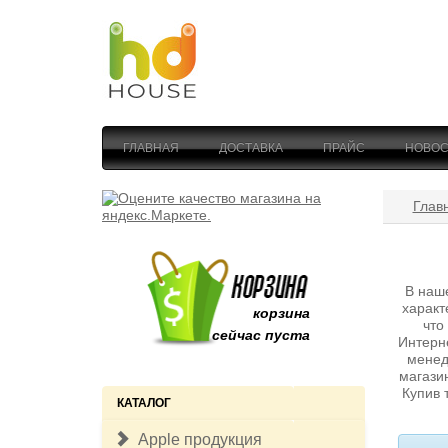
ГЛАВНАЯ
ДОСТАВКА
ПРАЙС
НОВОС
Глав
В наш
характ
корзина
что
сейчас пуста
Интерн
менед
магази
Купив 
КАТАЛОГ
Apple продукция