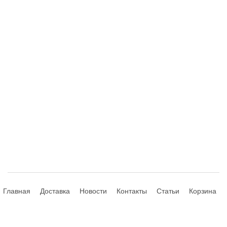
Главная
Доставка
Новости
Контакты
Статьи
Корзина
© 2013-2026 Hdhouse.ru. All Rights Reserved