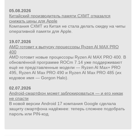
05.08.2026
Китайский производитель памяти CXMT отказался
снижать цены для Apple
Компания CXMT из Китая не стала делать скидку на чипы
оперативной памяти для Apple.
19.07.2026
AMD готовит к выпуску процессоры Ryzen AI MAX PRO
400
AMD готовит новые процессоры Ryzen AI MAX PRO 400. В
обновлённой программе ROCm 7.14 уже поддерживают
ещё не представленные модели — Ryzen AI Max+ PRO
495, Ryzen AI Max PRO 490 и Ryzen AI Max PRO 485 (их
кодовое имя — Gorgon Halo).
02.07.2026
Android-смартфон может заблокироваться — и его никак
не спасти
В новой версии Android 17 компания Google сделала
защиту смартфона надёжнее: теперь сложнее подобрать
пароль или PIN‑код.