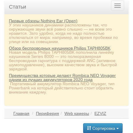
Статьи
Первые обзоры Nothing Ear (Open)
У этих наушников динамики расположены так, что
окружающие звуки всё равно слышно — не всем это
нравится. Зато удобно, когда не надо полностью
отключаться от мира: например, во время пробежки по
улице или на совещании.
Обзор беспроводных наушников Philips TAPH805BK
Новая модель Philips TAPH805BK пополнила линейку
наушников Series 8000 — это полноразмерная
беспроводная гарнитура с поддержкой ANC (активное
шумоподавление), высоким качеством звука и быстрой
зарядкой.
Преимущества которые делают Rombica NEO Voyager
одним из лучших аккумуляторов 2020 года
Портативный аккумулятор Rombica NEO Voyager, тип
Powerbank на который действительно стоит обратить
внимание каждому.
Главная
Периферия
Web камеры
EZVIZ
Сортировка