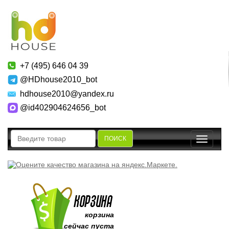
+7 (495) 646 04 39
@HDhouse2010_bot
hdhouse2010@yandex.ru
@id402904624656_bot
ПОИСК
Toggle
navigatio
корзина
сейчас пуста