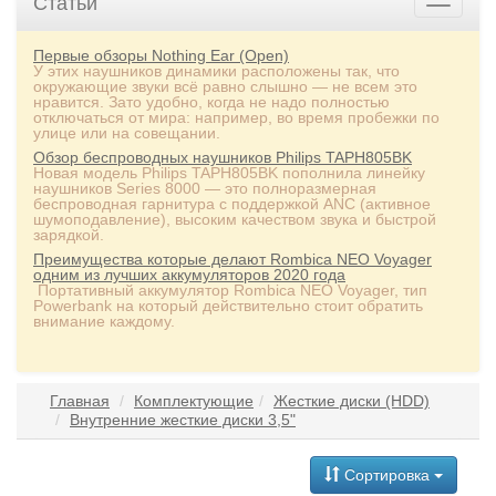
Статьи
Первые обзоры Nothing Ear (Open)
У этих наушников динамики расположены так, что
окружающие звуки всё равно слышно — не всем это
нравится. Зато удобно, когда не надо полностью
отключаться от мира: например, во время пробежки по
улице или на совещании.
Обзор беспроводных наушников Philips TAPH805BK
Новая модель Philips TAPH805BK пополнила линейку
наушников Series 8000 — это полноразмерная
беспроводная гарнитура с поддержкой ANC (активное
шумоподавление), высоким качеством звука и быстрой
зарядкой.
Преимущества которые делают Rombica NEO Voyager
одним из лучших аккумуляторов 2020 года
Портативный аккумулятор Rombica NEO Voyager, тип
Powerbank на который действительно стоит обратить
внимание каждому.
Главная
Комплектующие
Жесткие диски (HDD)
Внутренние жесткие диски 3,5"
Сортировка