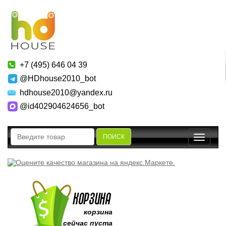
+7 (495) 646 04 39
@HDhouse2010_bot
hdhouse2010@yandex.ru
@id402904624656_bot
ПОИСК
Toggle
navigatio
корзина
сейчас пуста