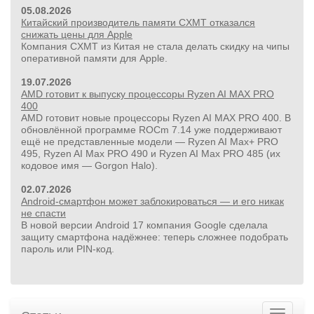
05.08.2026
Китайский производитель памяти CXMT отказался
снижать цены для Apple
Компания CXMT из Китая не стала делать скидку на чипы
оперативной памяти для Apple.
19.07.2026
AMD готовит к выпуску процессоры Ryzen AI MAX PRO
400
AMD готовит новые процессоры Ryzen AI MAX PRO 400. В
обновлённой программе ROCm 7.14 уже поддерживают
ещё не представленные модели — Ryzen AI Max+ PRO
495, Ryzen AI Max PRO 490 и Ryzen AI Max PRO 485 (их
кодовое имя — Gorgon Halo).
24 500руб.
02.07.2026
УШМ болгарка Milwaukee M18 FUEL 2888-20 125 мм,
Android-смартфон может заблокироваться — и его никак
красный
не спасти
В новой версии Android 17 компания Google сделала
защиту смартфона надёжнее: теперь сложнее подобрать
пароль или PIN‑код.