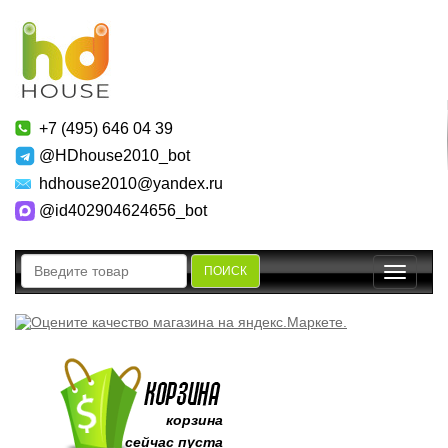
+7 (495) 646 04 39
@HDhouse2010_bot
hdhouse2010@yandex.ru
@id402904624656_bot
ПОИСК
Toggle
navigatio
корзина
сейчас пуста