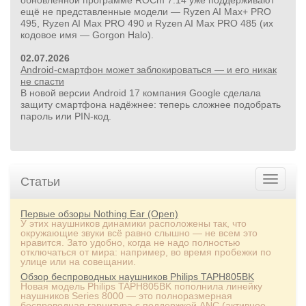
обновлённой программе ROCm 7.14 уже поддерживают
ещё не представленные модели — Ryzen AI Max+ PRO
495, Ryzen AI Max PRO 490 и Ryzen AI Max PRO 485 (их
кодовое имя — Gorgon Halo).
02.07.2026
Android-смартфон может заблокироваться — и его никак
не спасти
В новой версии Android 17 компания Google сделала
защиту смартфона надёжнее: теперь сложнее подобрать
пароль или PIN‑код.
Статьи
Первые обзоры Nothing Ear (Open)
У этих наушников динамики расположены так, что
окружающие звуки всё равно слышно — не всем это
нравится. Зато удобно, когда не надо полностью
отключаться от мира: например, во время пробежки по
улице или на совещании.
Обзор беспроводных наушников Philips TAPH805BK
Новая модель Philips TAPH805BK пополнила линейку
наушников Series 8000 — это полноразмерная
беспроводная гарнитура с поддержкой ANC (активное