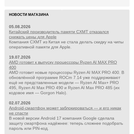
НОВОСТИ МАГАЗИНА
05.08.2026
Китайский производитель памяти CXMT отказался
снижать цены для Apple
Компания CXMT из Китая не стала делать скидку на чипы
оперативной памяти для Apple.
19.07.2026
AMD готовит к выпуску процессоры Ryzen AI MAX PRO
400
AMD готовит новые процессоры Ryzen AI MAX PRO 400. В
обновлённой программе ROCm 7.14 уже поддерживают
ещё не представленные модели — Ryzen AI Max+ PRO
495, Ryzen AI Max PRO 490 и Ryzen AI Max PRO 485 (их
кодовое имя — Gorgon Halo).
02.07.2026
Android-смартфон может заблокироваться — и его никак
не спасти
В новой версии Android 17 компания Google сделала
защиту смартфона надёжнее: теперь сложнее подобрать
пароль или PIN‑код.