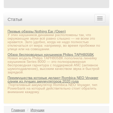
Статьи
Первые обзоры Nothing Ear (Open)
У этих наушников динамики расположены так, что
окружающие звуки всё равно слышно — не всем это
нравится. Зато удобно, когда не надо полностью
отключаться от мира: например, во время пробежки по
улице или на совещании.
Обзор беспроводных наушников Philips TAPH805BK
Новая модель Philips TAPH805BK пополнила линейку
наушников Series 8000 — это полноразмерная
беспроводная гарнитура с поддержкой ANC (активное
шумоподавление), высоким качеством звука и быстрой
зарядкой.
Преимущества которые делают Rombica NEO Voyager
одним из лучших аккумуляторов 2020 года
Портативный аккумулятор Rombica NEO Voyager, тип
Powerbank на который действительно стоит обратить
внимание каждому.
Главная
Игрушки