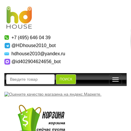
+7 (495) 646 04 39
@HDhouse2010_bot
hdhouse2010@yandex.ru
@id402904624656_bot
ПОИСК
Toggle
navigatio
корзина
сейчас пуста