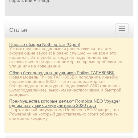
пароль или PIN‑код.
Статьи
Первые обзоры Nothing Ear (Open)
У этих наушников динамики расположены так, что
окружающие звуки всё равно слышно — не всем это
нравится. Зато удобно, когда не надо полностью
отключаться от мира: например, во время пробежки по
улице или на совещании.
Обзор беспроводных наушников Philips TAPH805BK
Новая модель Philips TAPH805BK пополнила линейку
наушников Series 8000 — это полноразмерная
беспроводная гарнитура с поддержкой ANC (активное
шумоподавление), высоким качеством звука и быстрой
зарядкой.
Преимущества которые делают Rombica NEO Voyager
одним из лучших аккумуляторов 2020 года
Портативный аккумулятор Rombica NEO Voyager, тип
Powerbank на который действительно стоит обратить
внимание каждому.