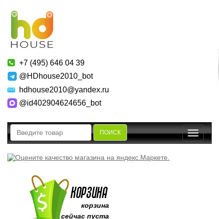
+7 (495) 646 04 39
@HDhouse2010_bot
hdhouse2010@yandex.ru
@id402904624656_bot
ПОИСК
Toggle
navigatio
корзина
сейчас пуста