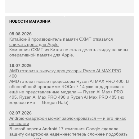
НОВОСТИ МАГАЗИНА
05.08.2026
Китайский производитель памяти CXMT отказался
снижать цены для Apple
Компания CXMT из Китая не стала делать скидку на чипы
оперативной памяти для Apple.
19.07.2026
AMD готовит к выпуску процессоры Ryzen AI MAX PRO
400
AMD готовит новые процессоры Ryzen AI MAX PRO 400. В
обновлённой программе ROCm 7.14 уже поддерживают
ещё не представленные модели — Ryzen AI Max+ PRO
495, Ryzen AI Max PRO 490 и Ryzen AI Max PRO 485 (их
кодовое имя — Gorgon Halo).
24 500руб.
УШМ болгарка Milwaukee M18 FUEL 2888-20 125 мм,
02.07.2026
красный
Android-смартфон может заблокироваться — и его никак
не спасти
В новой версии Android 17 компания Google сделала
защиту смартфона надёжнее: теперь сложнее подобрать