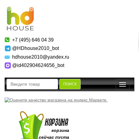
+7 (495) 646 04 39
@HDhouse2010_bot
hdhouse2010@yandex.ru
@id402904624656_bot
ПОИСК
Toggle
navigatio
корзина
сейчас пуста