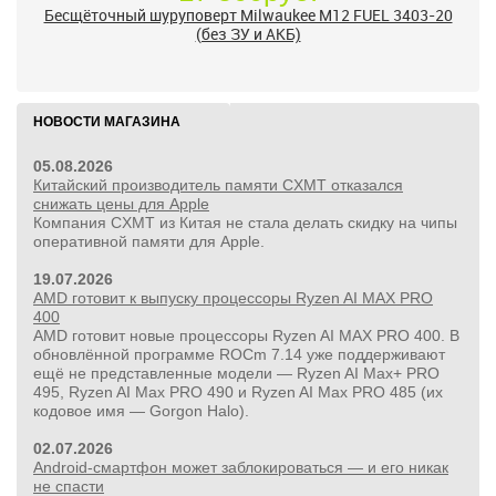
Бесщёточный шуруповерт Milwaukee M12 FUEL 3403-20
(без ЗУ и АКБ)
НОВОСТИ МАГАЗИНА
05.08.2026
Китайский производитель памяти CXMT отказался
снижать цены для Apple
Компания CXMT из Китая не стала делать скидку на чипы
оперативной памяти для Apple.
19.07.2026
AMD готовит к выпуску процессоры Ryzen AI MAX PRO
400
AMD готовит новые процессоры Ryzen AI MAX PRO 400. В
обновлённой программе ROCm 7.14 уже поддерживают
ещё не представленные модели — Ryzen AI Max+ PRO
495, Ryzen AI Max PRO 490 и Ryzen AI Max PRO 485 (их
кодовое имя — Gorgon Halo).
24 500руб.
02.07.2026
УШМ болгарка Milwaukee M18 FUEL 2888-20 125 мм,
Android-смартфон может заблокироваться — и его никак
красный
не спасти