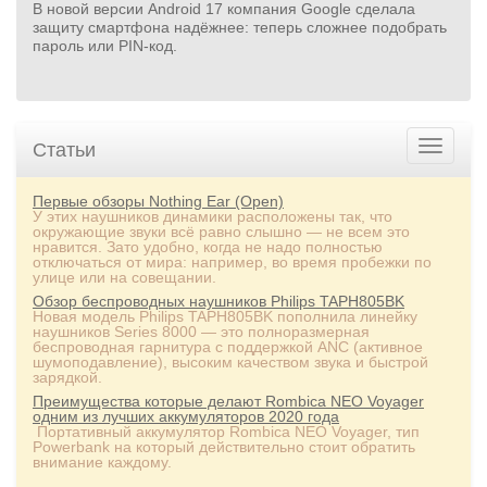
В новой версии Android 17 компания Google сделала
защиту смартфона надёжнее: теперь сложнее подобрать
пароль или PIN‑код.
Статьи
Первые обзоры Nothing Ear (Open)
У этих наушников динамики расположены так, что
окружающие звуки всё равно слышно — не всем это
нравится. Зато удобно, когда не надо полностью
отключаться от мира: например, во время пробежки по
улице или на совещании.
Обзор беспроводных наушников Philips TAPH805BK
Новая модель Philips TAPH805BK пополнила линейку
наушников Series 8000 — это полноразмерная
беспроводная гарнитура с поддержкой ANC (активное
шумоподавление), высоким качеством звука и быстрой
зарядкой.
Преимущества которые делают Rombica NEO Voyager
одним из лучших аккумуляторов 2020 года
Портативный аккумулятор Rombica NEO Voyager, тип
Powerbank на который действительно стоит обратить
внимание каждому.