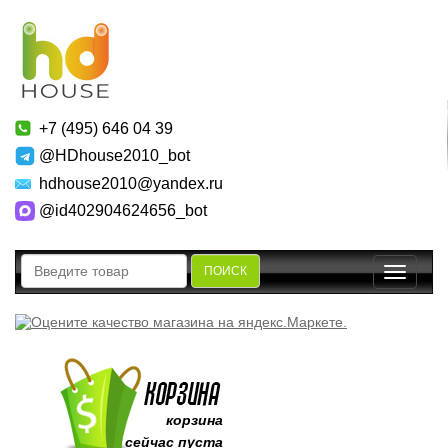
+7 (495) 646 04 39
@HDhouse2010_bot
hdhouse2010@yandex.ru
@id402904624656_bot
ПОИСК
Toggle
navigatio
корзина
сейчас пуста