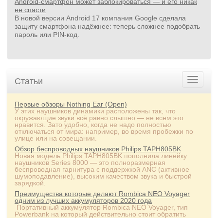
Android-смартфон может заблокироваться — и его никак
не спасти
В новой версии Android 17 компания Google сделала
защиту смартфона надёжнее: теперь сложнее подобрать
пароль или PIN‑код.
Статьи
Первые обзоры Nothing Ear (Open)
У этих наушников динамики расположены так, что
окружающие звуки всё равно слышно — не всем это
нравится. Зато удобно, когда не надо полностью
отключаться от мира: например, во время пробежки по
улице или на совещании.
Обзор беспроводных наушников Philips TAPH805BK
Новая модель Philips TAPH805BK пополнила линейку
наушников Series 8000 — это полноразмерная
беспроводная гарнитура с поддержкой ANC (активное
шумоподавление), высоким качеством звука и быстрой
зарядкой.
Преимущества которые делают Rombica NEO Voyager
одним из лучших аккумуляторов 2020 года
Портативный аккумулятор Rombica NEO Voyager, тип
Powerbank на который действительно стоит обратить