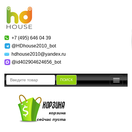
+7 (495) 646 04 39
@HDhouse2010_bot
hdhouse2010@yandex.ru
@id402904624656_bot
ПОИСК
Toggle
navigatio
корзина
сейчас пуста