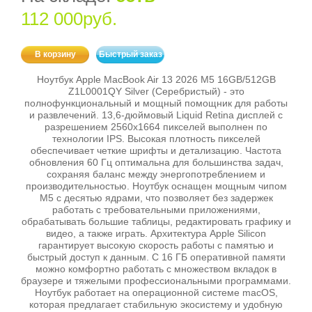
112 000руб.
В корзину
Быстрый заказ
Ноутбук Apple MacBook Air 13 2026 M5 16GB/512GB
Z1L0001QY Silver (Серебристый) - это
полнофункциональный и мощный помощник для работы
и развлечений. 13,6-дюймовый Liquid Retina дисплей с
разрешением 2560x1664 пикселей выполнен по
технологии IPS. Высокая плотность пикселей
обеспечивает четкие шрифты и детализацию. Частота
обновления 60 Гц оптимальна для большинства задач,
сохраняя баланс между энергопотреблением и
производительностью. Ноутбук оснащен мощным чипом
M5 с десятью ядрами, что позволяет без задержек
работать с требовательными приложениями,
обрабатывать большие таблицы, редактировать графику и
видео, а также играть. Архитектура Apple Silicon
гарантирует высокую скорость работы с памятью и
быстрый доступ к данным. С 16 ГБ оперативной памяти
можно комфортно работать с множеством вкладок в
браузере и тяжелыми профессиональными программами.
Ноутбук работает на операционной системе macOS,
которая предлагает стабильную экосистему и удобную