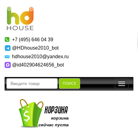
+7 (495) 646 04 39
@HDhouse2010_bot
hdhouse2010@yandex.ru
@id402904624656_bot
ПОИСК
Toggle
navigatio
корзина
сейчас пуста