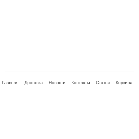
Главная
Доставка
Новости
Контакты
Статьи
Корзина
© 2013-2026 Hdhouse.ru. All Rights Reserved
Обращаем ваше внимание, что данный интернет-сайт носит
исключительно информационный характер и ни при каких условиях не
является публичной офертой, определяемой положениями Статьи 435,
437 (2) Гражданского Кодекса РФ; не является аффилированным
подразделением производителей представленных товаров, а также не
является авторизованным партнером или продавцом указанных