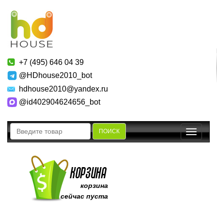
+7 (495) 646 04 39
@HDhouse2010_bot
hdhouse2010@yandex.ru
@id402904624656_bot
ПОИСК
Toggle
navigatio
корзина
сейчас пуста