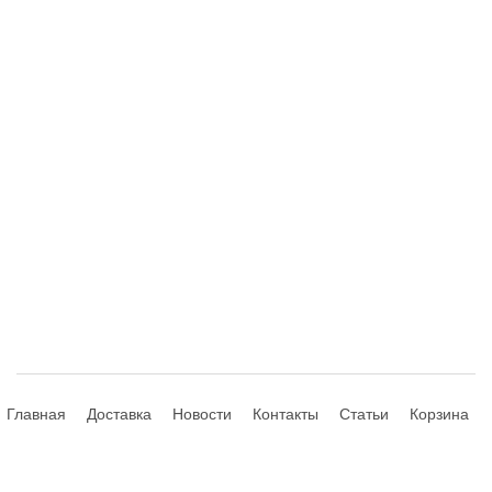
Главная
Доставка
Новости
Контакты
Статьи
Корзина
© 2013-2026 Hdhouse.ru. All Rights Reserved