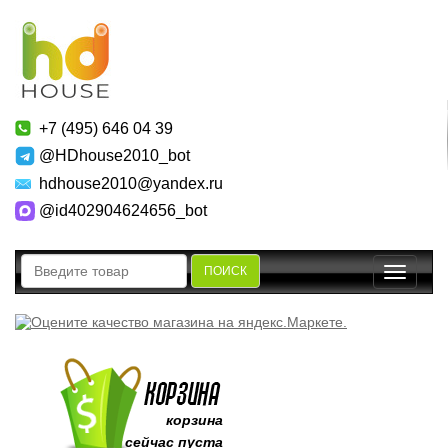
+7 (495) 646 04 39
@HDhouse2010_bot
hdhouse2010@yandex.ru
@id402904624656_bot
ПОИСК
Toggle
navigatio
корзина
сейчас пуста