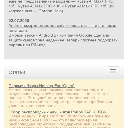
ещё не представленные модели — Ryzen AI Max+ PRO
495, Ryzen AI Max PRO 490 и Ryzen AI Max PRO 485 (их
кодовое имя — Gorgon Halo).
02.07.2026
Android-смартфон может заблокироваться — и его никак
не спасти
В новой версии Android 17 компания Google сделала
защиту смартфона надёжнее: теперь сложнее подобрать
пароль или PIN‑код.
Статьи
Первые обзоры Nothing Ear (Open)
У этих наушников динамики расположены так, что
окружающие звуки всё равно слышно — не всем это
нравится. Зато удобно, когда не надо полностью
отключаться от мира: например, во время пробежки по
улице или на совещании.
Обзор беспроводных наушников Philips TAPH805BK
Новая модель Philips TAPH805BK пополнила линейку
наушников Series 8000 — это полноразмерная
беспроводная гарнитура с поддержкой ANC (активное