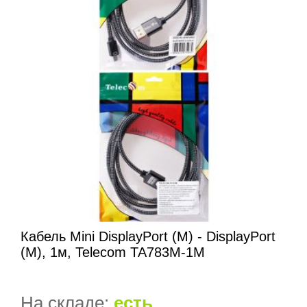
Кабель Mini DisplayPort (M) - DisplayPort
(M), 1м, Telecom TA783M-1M
На складе:
есть