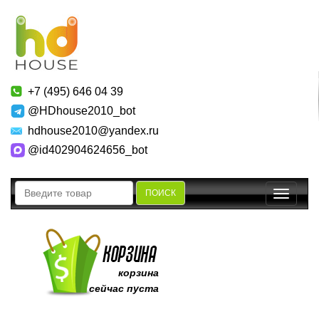
+7 (495) 646 04 39
@HDhouse2010_bot
hdhouse2010@yandex.ru
@id402904624656_bot
ПОИСК
Toggle
navigatio
корзина
сейчас пуста