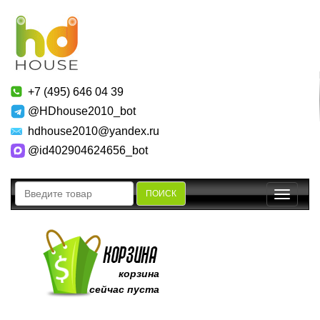
+7 (495) 646 04 39
@HDhouse2010_bot
hdhouse2010@yandex.ru
@id402904624656_bot
ПОИСК
Toggle
navigatio
корзина
сейчас пуста