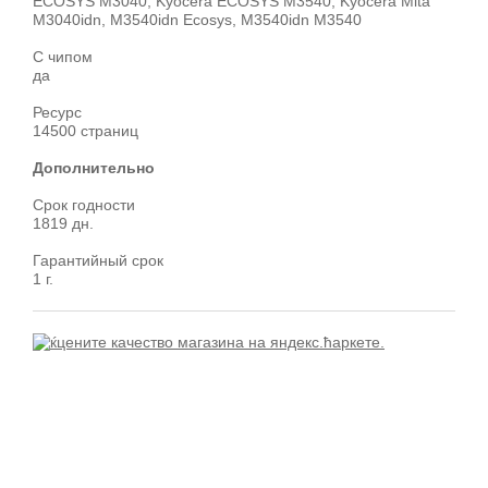
ECOSYS M3040, Kyocera ECOSYS M3540, Kyocera Mita
M3040idn, M3540idn Ecosys, M3540idn M3540
С чипом
да
Ресурс
14500 страниц
Дополнительно
Срок годности
1819 дн.
Гарантийный срок
1 г.