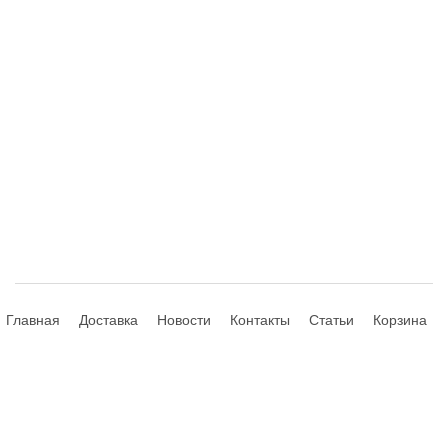
Главная
Доставка
Новости
Контакты
Статьи
Корзина
© 2013-2026 Hdhouse.ru. All Rights Reserved
Обращаем ваше внимание, что данный интернет-сайт носит
исключительно информационный характер и ни при каких условиях не
является публичной офертой, определяемой положениями Статьи 435,