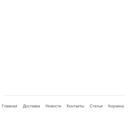
Главная
Доставка
Новости
Контакты
Статьи
Корзина
© 2013-2026 Hdhouse.ru. All Rights Reserved