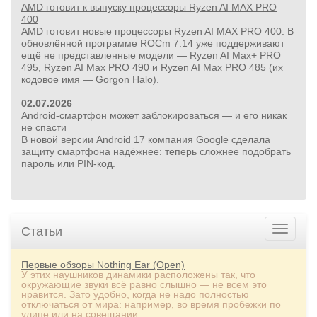
AMD готовит к выпуску процессоры Ryzen AI MAX PRO
400
AMD готовит новые процессоры Ryzen AI MAX PRO 400. В
обновлённой программе ROCm 7.14 уже поддерживают
ещё не представленные модели — Ryzen AI Max+ PRO
495, Ryzen AI Max PRO 490 и Ryzen AI Max PRO 485 (их
кодовое имя — Gorgon Halo).
02.07.2026
Android-смартфон может заблокироваться — и его никак
не спасти
В новой версии Android 17 компания Google сделала
защиту смартфона надёжнее: теперь сложнее подобрать
пароль или PIN‑код.
Статьи
Первые обзоры Nothing Ear (Open)
У этих наушников динамики расположены так, что
окружающие звуки всё равно слышно — не всем это
нравится. Зато удобно, когда не надо полностью
отключаться от мира: например, во время пробежки по
улице или на совещании.