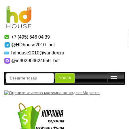
+7 (495) 646 04 39
@HDhouse2010_bot
hdhouse2010@yandex.ru
@id402904624656_bot
ПОИСК
Toggle
navigatio
корзина
сейчас пуста