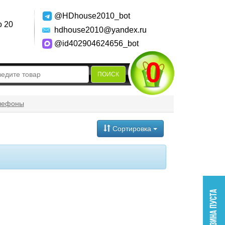
@HDhouse2010_bot
о 20
hdhouse2010@yandex.ru
@id402904624656_bot
0
ПОИСК
лефоны
Сортировка