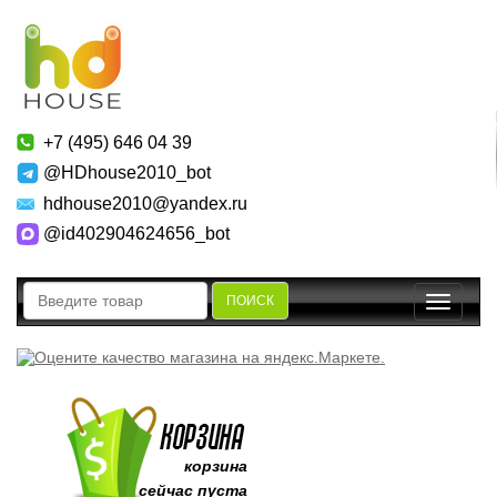
+7 (495) 646 04 39
@HDhouse2010_bot
hdhouse2010@yandex.ru
@id402904624656_bot
ПОИСК
Toggle
navigatio
корзина
сейчас пуста