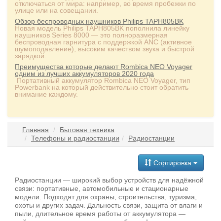
отключаться от мира: например, во время пробежки по
улице или на совещании.
Обзор беспроводных наушников Philips TAPH805BK
Новая модель Philips TAPH805BK пополнила линейку
наушников Series 8000 — это полноразмерная
беспроводная гарнитура с поддержкой ANC (активное
шумоподавление), высоким качеством звука и быстрой
зарядкой.
Преимущества которые делают Rombica NEO Voyager
одним из лучших аккумуляторов 2020 года
Портативный аккумулятор Rombica NEO Voyager, тип
Powerbank на который действительно стоит обратить
внимание каждому.
Главная
Бытовая техника
Телефоны и радиостанции
Радиостанции
Сортировка
Радиостанции — широкий выбор устройств для надёжной
связи: портативные, автомобильные и стационарные
модели. Подходят для охраны, строительства, туризма,
охоты и других задач. Дальность связи, защита от влаги и
пыли, длительное время работы от аккумулятора —