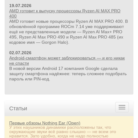
19.07.2026
AMD готовит к выпуску процессоры Ryzen AI MAX PRO
400
AMD готовит новые процессоры Ryzen AI MAX PRO 400. В
обновлённой программе ROCm 7.14 уже поддерживают
ещё не представленные модели — Ryzen AI Max+ PRO
495, Ryzen AI Max PRO 490 и Ryzen AI Max PRO 485 (их
24 500руб.
кодовое имя — Gorgon Halo).
УШМ болгарка Milwaukee M18 FUEL 2888-20 125 мм,
02.07.2026
красный
Android-смартфон может заблокироваться — и его никак
не спасти
В новой версии Android 17 компания Google сделала
защиту смартфона надёжнее: теперь сложнее подобрать
пароль или PIN‑код.
Статьи
Первые обзоры Nothing Ear (Open)
У этих наушников динамики расположены так, что
окружающие звуки всё равно слышно — не всем это
нравится. Зато удобно, когда не надо полностью