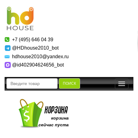
+7 (495) 646 04 39
@HDhouse2010_bot
hdhouse2010@yandex.ru
@id402904624656_bot
ПОИСК
Toggle
navigatio
корзина
сейчас пуста