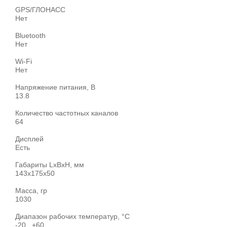
GPS/ГЛОНАСС
Нет
Bluetooth
Нет
Wi-Fi
Нет
Напряжение питания, В
13.8
Количество частотных каналов
64
Дисплей
Есть
Габариты LхBхН, мм
143x175x50
Масса, гр
1030
Диапазон рабочих температур, °С
-20...+60