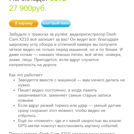
27 900руб.
В корзину
Быстрый заказ
Забудьте о тревогах за рулём: видеорегистратор Dash
Cam X210 всё запишет за вас! Он видит всё: благодаря
широкому углу обзора и отличной камере вы получите
чёткое видео не только перед машиной, но и по бокам. И
даже ночью — никаких тёмных пятен, всё чётко: номера,
знаки, лица. Пригодится, если вдруг случится
неприятность на дороге.
Как это работает:
Заводится вместе с машиной — вам ничего делать не
нужно.
Пишет видео постоянно, а когда память
заканчивается, заменяет самые старые записи
новыми.
Если вдруг резкий тормоз или удар — умный датчик
сразу сохранит этот момент, чтобы видео не
стёрлось.
Ещё он «помнит», где и с какой скоростью вы ехали:
GPS‑метки помогут восстановить картину событий.
Проще говоря, Dash Cam X210 сделает вашу поездку