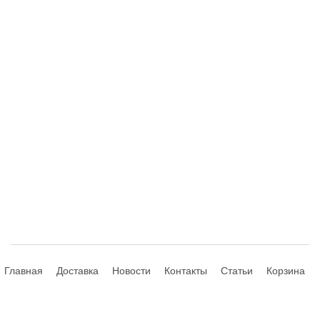
Главная
Доставка
Новости
Контакты
Статьи
Корзина
© 2013-2026 Hdhouse.ru. All Rights Reserved