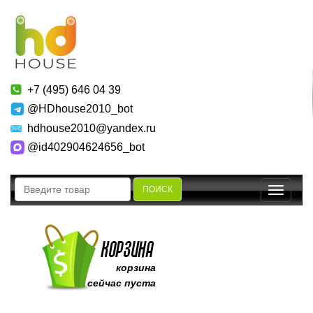
+7 (495) 646 04 39
@HDhouse2010_bot
hdhouse2010@yandex.ru
@id402904624656_bot
ПОИСК
Toggle
navigatio
корзина
сейчас пуста