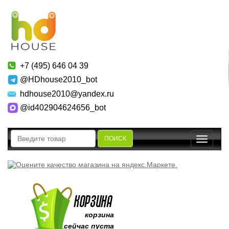
+7 (495) 646 04 39
@HDhouse2010_bot
hdhouse2010@yandex.ru
@id402904624656_bot
ПОИСК
Toggle
navigatio
корзина
сейчас пуста