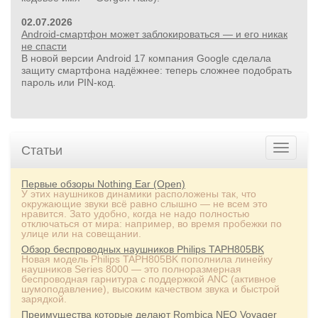
02.07.2026
Android-смартфон может заблокироваться — и его никак
не спасти
В новой версии Android 17 компания Google сделала
защиту смартфона надёжнее: теперь сложнее подобрать
пароль или PIN‑код.
Статьи
Первые обзоры Nothing Ear (Open)
У этих наушников динамики расположены так, что
окружающие звуки всё равно слышно — не всем это
нравится. Зато удобно, когда не надо полностью
отключаться от мира: например, во время пробежки по
улице или на совещании.
Обзор беспроводных наушников Philips TAPH805BK
Новая модель Philips TAPH805BK пополнила линейку
наушников Series 8000 — это полноразмерная
беспроводная гарнитура с поддержкой ANC (активное
шумоподавление), высоким качеством звука и быстрой
зарядкой.
Преимущества которые делают Rombica NEO Voyager