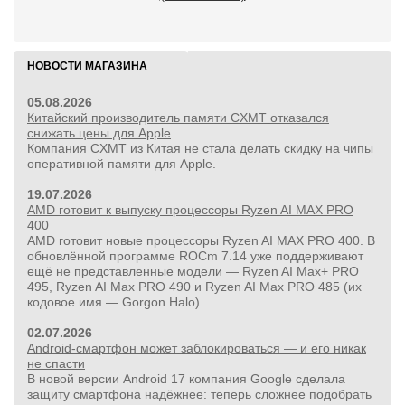
НОВОСТИ МАГАЗИНА
05.08.2026
Китайский производитель памяти CXMT отказался
снижать цены для Apple
Компания CXMT из Китая не стала делать скидку на чипы
оперативной памяти для Apple.
19.07.2026
AMD готовит к выпуску процессоры Ryzen AI MAX PRO
400
AMD готовит новые процессоры Ryzen AI MAX PRO 400. В
обновлённой программе ROCm 7.14 уже поддерживают
ещё не представленные модели — Ryzen AI Max+ PRO
495, Ryzen AI Max PRO 490 и Ryzen AI Max PRO 485 (их
24 500руб.
кодовое имя — Gorgon Halo).
УШМ болгарка Milwaukee M18 FUEL 2888-20 125 мм,
красный
02.07.2026
Android-смартфон может заблокироваться — и его никак
не спасти
В новой версии Android 17 компания Google сделала
защиту смартфона надёжнее: теперь сложнее подобрать