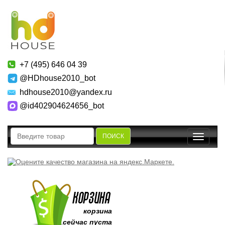
+7 (495) 646 04 39
@HDhouse2010_bot
hdhouse2010@yandex.ru
@id402904624656_bot
ПОИСК
Toggle
navigatio
корзина
сейчас пуста