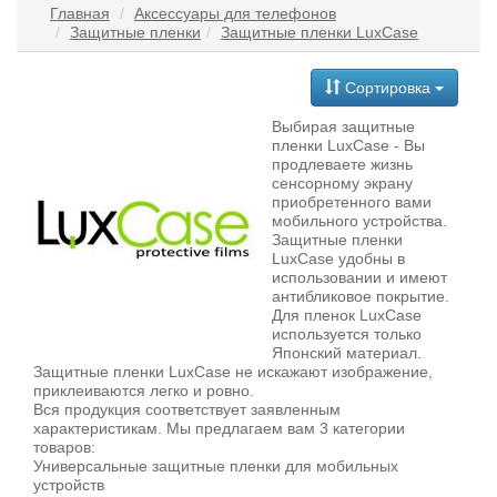
Главная
Аксессуары для телефонов
Защитные пленки
Защитные пленки LuxCase
Сортировка
Выбирая защитные
пленки LuxCase - Вы
продлеваете жизнь
сенсорному экрану
приобретенного вами
мобильного устройства.
Защитные пленки
LuxCase удобны в
использовании и имеют
антибликовое покрытие.
Для пленок LuxCase
используется только
Японский материал.
Защитные пленки LuxCase не искажают изображение,
приклеиваются легко и ровно.
Вся продукция соответствует заявленным
характеристикам. Мы предлагаем вам 3 категории
товаров:
Универсальные защитные пленки для мобильных
устройств