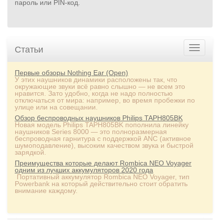
пароль или PIN‑код.
Статьи
Первые обзоры Nothing Ear (Open)
У этих наушников динамики расположены так, что
окружающие звуки всё равно слышно — не всем это
нравится. Зато удобно, когда не надо полностью
отключаться от мира: например, во время пробежки по
улице или на совещании.
Обзор беспроводных наушников Philips TAPH805BK
Новая модель Philips TAPH805BK пополнила линейку
наушников Series 8000 — это полноразмерная
беспроводная гарнитура с поддержкой ANC (активное
шумоподавление), высоким качеством звука и быстрой
зарядкой.
Преимущества которые делают Rombica NEO Voyager
одним из лучших аккумуляторов 2020 года
Портативный аккумулятор Rombica NEO Voyager, тип
Powerbank на который действительно стоит обратить
внимание каждому.