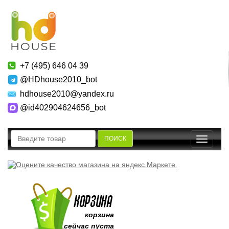
+7 (495) 646 04 39
@HDhouse2010_bot
hdhouse2010@yandex.ru
@id402904624656_bot
ПОИСК
Toggle
navigatio
корзина
сейчас пуста