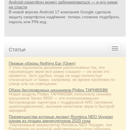
Android-смартфон может заблокироваться — и его никак
не спасти
В новой версии Android 17 компания Google сделала
защиту смартфона надёжнее: теперь сложнее подобрать
пароль или PIN‑код.
Статьи
Первые обзоры Nothing Ear (Open)
У этих наушников динамики расположены так, что
окружающие звуки всё равно слышно — не всем это
нравится. Зато удобно, когда не надо полностью
отключаться от мира: например, во время пробежки по
улице или на совещании.
Обзор беспроводных наушников Philips TAPH805BK
Новая модель Philips TAPH805BK пополнила линейку
наушников Series 8000 — это полноразмерная
беспроводная гарнитура с поддержкой ANC (активное
шумоподавление), высоким качеством звука и быстрой
зарядкой.
Преимущества которые делают Rombica NEO Voyager
одним из лучших аккумуляторов 2020 года
Портативный аккумулятор Rombica NEO Voyager, тип
Powerbank на который действительно стоит обратить