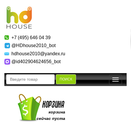
+7 (495) 646 04 39
@HDhouse2010_bot
hdhouse2010@yandex.ru
@id402904624656_bot
ПОИСК
Toggle
navigatio
корзина
сейчас пуста