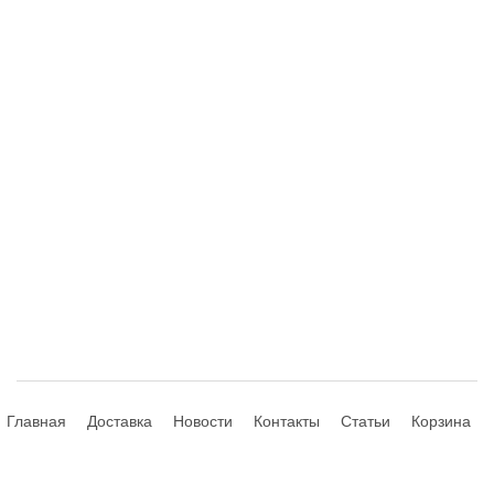
Главная
Доставка
Новости
Контакты
Статьи
Корзина
© 2013-2026 Hdhouse.ru. All Rights Reserved