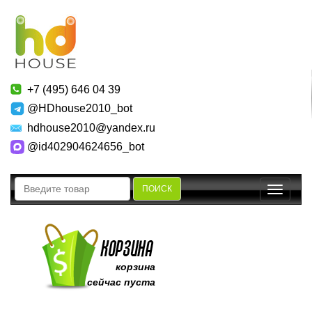
+7 (495) 646 04 39
@HDhouse2010_bot
hdhouse2010@yandex.ru
@id402904624656_bot
ПОИСК
Toggle
navigatio
корзина
сейчас пуста