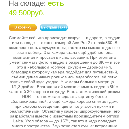
На складе:
есть
49 500руб.
В корзину
Быстрый заказ
Снимайте всё, что происходит вокруг — в дороге, в студии
или на воде — с экшн‑камерой Ace Pro 2 от Insta360. В
комплекте есть аккумуляторы, так что вы сможете дольше
вести съёмку. Эта камера стала ещё удобнее: она
компактная и простая в использовании. При этом она
умеет снимать фото и видео в разрешении до 8K — и всё
это в небольшом корпусе. Внутри — двойной чип,
благодаря которому камера подойдёт для путешествий,
съёмки динамичных роликов или видеоблогов: её легко
взять с собой куда угодно. У камеры большая матрица —
1/1,3 дюйма. Благодаря ей можно снимать видео в 8K с
частотой 30 кадров в секунду. Есть автоматический режим
HDR — он помогает сделать картинку более
сбалансированной, а ещё камера хорошо снимает даже
при слабом освещении: цвета получаются яркими и
реалистичными. Объектив у камеры широкоугольный, его
разработали вместе с известным производителем оптики
Leica. Угол обзора — до 157°, так что в кадр попадает
много пространства. Звук тоже стал лучше: встроенные