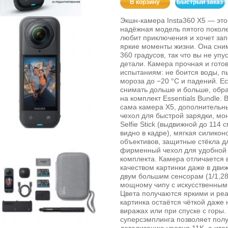
В корзину
Быстрый заказ
Экшн‑камера Insta360 X5 — эт
надёжная модель пятого поколе
любит приключения и хочет за
яркие моменты жизни. Она сним
360 градусов, так что вы не упу
детали. Камера прочная и гото
испытаниям: не боится воды, пы
мороза до −20 °C и падений. Ес
снимать дольше и больше, обр
на комплект Essentials Bundle. 
сама камера X5, дополнительн
чехол для быстрой зарядки, мон
Selfie Stick (выдвижной до 114 
видно в кадре), мягкая силико
объективов, защитные стёкла д
фирменный чехол для удобной 
комплекта. Камера отличается
качеством картинки даже в дви
двум большим сенсорам (1/1,2
мощному чипу с искусственным
Цвета получаются яркими и ре
картинка остаётся чёткой даже 
виражах или при спуске с горы.
суперсэмплинга позволяет полу