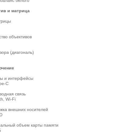
 баланс белого
ив и матрица
трицы
ство объективов
зора (диагональ)
ючение
ы и интерфейсы
pe-C
водная связь
h, Wi-Fi
жка внешних носителей
SD
альный объем карты памяти
Б