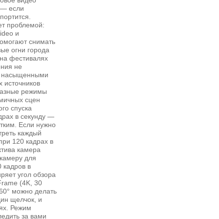
говое видео
 — если
спортится.
ет проблемой:
ideo и
омогают снимать
вые огни города
 на фестивалях
ения не
ся насыщенными
х источников
 разные режимы
мичных сцен
ого спуска
драх в секунду —
тким. Если нужно
треть каждый
при 120 кадрах в
ктива камера
камеру для
0 кадров в
ряет угол обзора
Frame (4K, 30
360° можно делать
ин щелчок, и
ях. Режим
ледить за вами