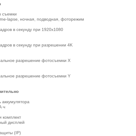
а
 съемки
ime-lapse, ночная, подводная, фоторежим
адров в секунду при 1920x1080
кадров в секунду при разрешении 4K
альное разрешение фотосъемки X
альное разрешение фотосъемки Y
нительно
ь аккумулятора
А·ч
и комплект
ный дисплей
ащиты (IP)