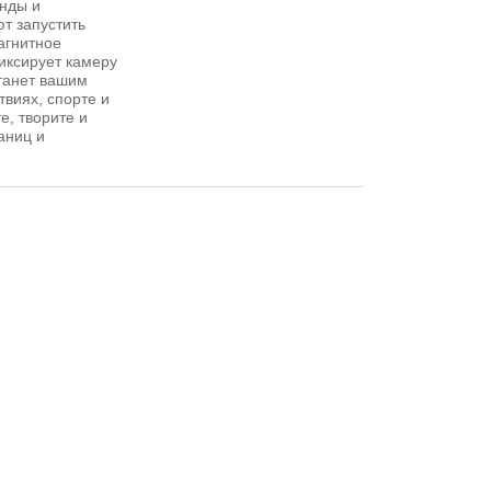
нды и
т запустить
агнитное
иксирует камеру
станет вашим
виях, спорте и
, творите и
аниц и