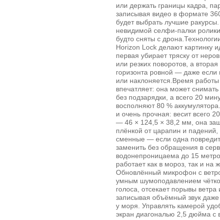
или держать границы кадра, п
записывая видео в формате 36
будет выбрать лучшие ракурсы.
невидимой селфи‑палки ролики 
будто сняты с дрона.Технологии
Horizon Lock делают картинку 
первая убирает тряску от неро
или резких поворотов, а втора
горизонта ровной — даже если 
или наклоняется.Время работы
впечатляет: она может снимать 
без подзарядки, а всего 20 мин
восполняют 80 % аккумулятора.
и очень прочная: весит всего 20
— 46 × 124,5 × 38,2 мм, она з
плёнкой от царапин и падений,
сменные — если одна повредитс
заменить без обращения в серв
водонепроницаема до 15 метро
работает как в мороз, так и на 
Обновлённый микрофон с ветр
умным шумоподавлением чётко
голоса, отсекает порывы ветра
записывая объёмный звук даже 
у моря. Управлять камерой удо
экран диагональю 2,5 дюйма с 