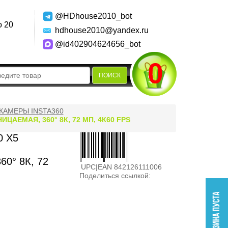
@HDhouse2010_bot
о 20
hdhouse2010@yandex.ru
@id402904624656_bot
0
ПОИСК
КАМЕРЫ INSTA360
АЕМАЯ, 360° 8К, 72 МП, 4К60 FPS
0 X5
60° 8К, 72
UPC|EAN 842126111006
Поделиться ссылкой: