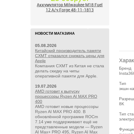
17 500руб.
Бесщёточный шуруповерт
Milwaukee M12 FUEL 3403-20 (без
ЗУ и АКБ)
НОВОСТИ МАГАЗИНА
05.08.2026
Китайский производитель памяти
CXMT отказался снижать цены для
Харак
Apple
Компания CXMT из Китая не стала
Бренд
делать скидку на чипы
Insta36
оперативной памяти для Apple.
Тип
19.07.2026
экшн-к
AMD готовит к выпуску
процессоры Ryzen AI MAX PRO
Разреш
400
8K
AMD готовит новые процессоры
Ryzen AI MAX PRO 400. В
Тип ст
обновлённой программе ROCm
электр
7.14 уже поддерживают ещё не
представленные модели — Ryzen
Функци
AI Max+ PRO 495, Ryzen AI Max