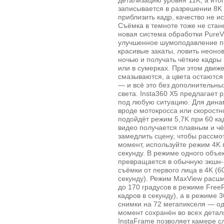
детализацию уровня 11K, а ито
записывается в разрешении 8K
приблизить кадр, качество не и
Съёмка в темноте тоже не стан
новая система обработки PureV
улучшенное шумоподавление п
красивые закаты, ловить неоно
ночью и получать чёткие кадры
или в сумерках. При этом движ
смазываются, а цвета остают
— и всё это без дополнительны
света. Insta360 X5 предлагает
под любую ситуацию. Для дина
вроде мотокросса или скоростн
подойдёт режим 5,7K при 60 ка
видео получается плавным и чё
замедлить сцену, чтобы рассмо
момент, используйте режим 4K 
секунду. В режиме одного объе
превращается в обычную экшн‑
съёмки от первого лица в 4K (6
секунду). Режим MaxView расши
до 170 градусов в режиме Free
кадров в секунду), а в режиме 
снимки на 72 мегапикселя — од
момент сохранён во всех детал
InstaFrame позволяет камере с