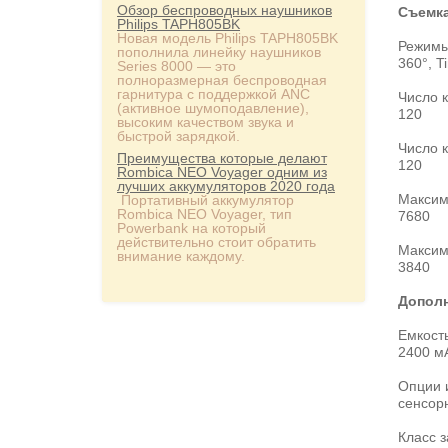
Обзор беспроводных наушников
Съемк
Philips TAPH805BK
Новая модель Philips TAPH805BK
Режимы
пополнила линейку наушников
360°, T
Series 8000 — это
полноразмерная беспроводная
гарнитура с поддержкой ANC
Число к
(активное шумоподавление),
120
высоким качеством звука и
быстрой зарядкой.
Число 
Преимущества которые делают
120
Rombica NEO Voyager одним из
лучших аккумуляторов 2020 года
Максим
Портативный аккумулятор
Rombica NEO Voyager, тип
7680
Powerbank на который
действительно стоит обратить
Максим
внимание каждому.
3840
Допол
Емкост
2400 м
Опции 
сенсор
Класс з