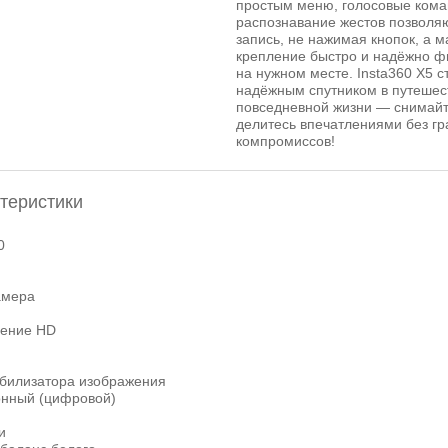
простым меню, голосовые кома
распознавание жестов позволяю
запись, не нажимая кнопок, а м
крепление быстро и надёжно ф
на нужном месте. Insta360 X5 
надёжным спутником в путешест
повседневной жизни — снимайте
делитесь впечатлениями без гр
компромиссов!
теристики
0
амера
ение HD
абилизатора изображения
онный (цифровой)
и