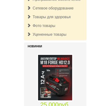
Сетевое оборудование
25 000руб.
Товары для здоровья
Аккумулятор Milwaukee M18 Fuel
12 А/ч Forge 48-11-1813
Фото товары
Уцененные товары
НОВИНКИ