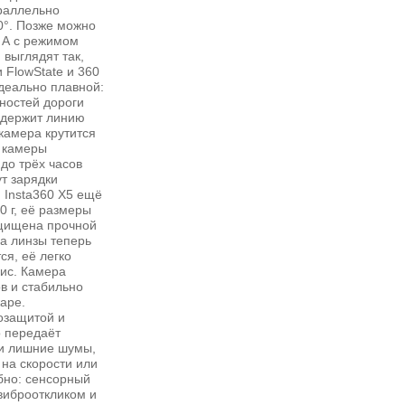
араллельно
0°. Позже можно
 А с режимом
выглядят так,
 FlowState и 360
идеально плавной:
вностей дороги
я держит линию
камера крутится
 камеры
до трёх часов
ут зарядки
 Insta360 X5 ещё
0 г, её размеры
ащищена прочной
 а линзы теперь
я, её легко
ис. Камера
в и стабильно
жаре.
озащитой и
 передаёт
 и лишние шумы,
на скорости или
бно: сенсорный
виброоткликом и