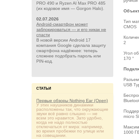
ручной
PRO 490 и Ryzen AI Max PRO 485
(их кодовое имя — Gorgon Halo).
Объект
02.07.2026
Тип ма
Android-смартфон может
CMOS
заблокироваться — и его никак не
спасти
Количе
В новой версии Android 17
2
компания Google сделала защиту
смартфона надёжнее: теперь
Угол об
сложнее подобрать пароль или
170 °
PIN‑код.
Подкл
Разъем
USB Ty
СТАТЬИ
Беспро
Первые обзоры Nothing Ear (Open)
Bluetoot
У этих наушников динамики
расположены так, что окружающие
Поддер
звуки всё равно слышно — не
micro 
всем это нравится. Зато удобно,
когда не надо полностью
отключаться от мира: например,
Максим
во время пробежки по улице или
1000 Г
на совещании.