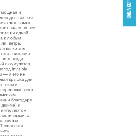
о мощная и
ния для тех, кто
печатлеть самые
ает видео на все
стите ни одной
ва к любым
ли, ветра,
ли вы хотите
атите внимание
В него входит
ый аккумулятор,
опод Invisible
см — и его не
новая крышка для
ля линз и
переноски всего
 высоким
жении благодаря
8 дюйма) и
 интеллектом.
алистичными, а
на крутых
 Технология
чить