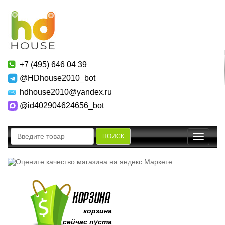
+7 (495) 646 04 39
@HDhouse2010_bot
hdhouse2010@yandex.ru
@id402904624656_bot
ПОИСК
Toggle
navigatio
корзина
сейчас пуста