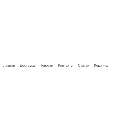
Главная
Доставка
Новости
Контакты
Статьи
Корзина
© 2013-2026 Hdhouse.ru. All Rights Reserved
Обращаем ваше внимание, что данный интернет-сайт носит
исключительно информационный характер и ни при каких условиях не
является публичной офертой, определяемой положениями Статьи 435,
437 (2) Гражданского Кодекса РФ; не является аффилированным
подразделением производителей представленных товаров, а также не
является авторизованным партнером или продавцом указанных