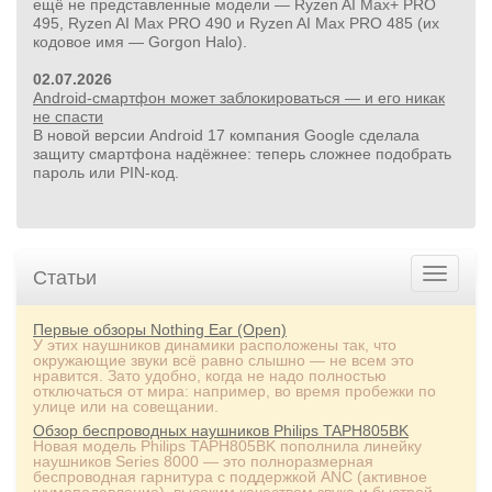
ещё не представленные модели — Ryzen AI Max+ PRO
495, Ryzen AI Max PRO 490 и Ryzen AI Max PRO 485 (их
кодовое имя — Gorgon Halo).
02.07.2026
Android-смартфон может заблокироваться — и его никак
не спасти
В новой версии Android 17 компания Google сделала
защиту смартфона надёжнее: теперь сложнее подобрать
пароль или PIN‑код.
Статьи
Первые обзоры Nothing Ear (Open)
У этих наушников динамики расположены так, что
окружающие звуки всё равно слышно — не всем это
нравится. Зато удобно, когда не надо полностью
отключаться от мира: например, во время пробежки по
улице или на совещании.
Обзор беспроводных наушников Philips TAPH805BK
Новая модель Philips TAPH805BK пополнила линейку
наушников Series 8000 — это полноразмерная
беспроводная гарнитура с поддержкой ANC (активное