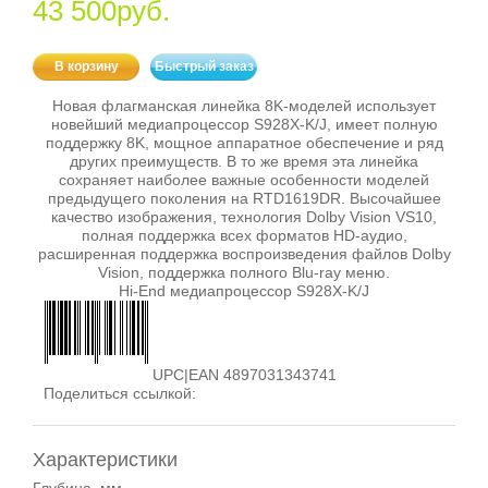
43 500руб.
В корзину
Быстрый заказ
Новая флагманская линейка 8K-моделей использует
новейший медиапроцессор S928X-K/J, имеет полную
поддержку 8K, мощное аппаратное обеспечение и ряд
других преимуществ. В то же время эта линейка
сохраняет наиболее важные особенности моделей
предыдущего поколения на RTD1619DR. Высочайшее
качество изображения, технология Dolby Vision VS10,
полная поддержка всех форматов HD-аудио,
расширенная поддержка воспроизведения файлов Dolby
Vision, поддержка полного Blu-ray меню.
Hi-End медиапроцессор S928X-K/J
UPC|EAN 4897031343741
Поделиться ссылкой:
Характеристики