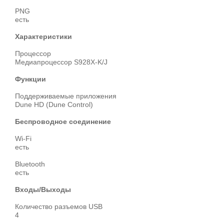
PNG
есть
Характеристики
Процессор
Медиапроцессор S928X-K/J
Функции
Поддерживаемые приложения
Dune HD (Dune Control)
Беспроводное соединение
Wi-Fi
есть
Bluetooth
есть
Входы/Выходы
Количество разъемов USB
4