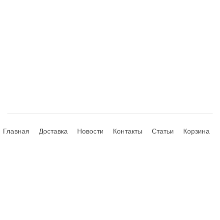
Главная
Доставка
Новости
Контакты
Статьи
Корзина
© 2013-2026 Hdhouse.ru. All Rights Reserved
Обращаем ваше внимание, что данный интернет-сайт носит
исключительно информационный характер и ни при каких условиях не
является публичной офертой, определяемой положениями Статьи 435,
437 (2) Гражданского Кодекса РФ; не является аффилированным
подразделением производителей представленных товаров, а также не
является авторизованным партнером или продавцом указанных