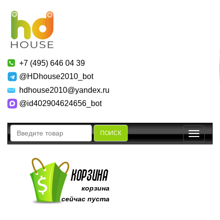
+7 (495) 646 04 39
@HDhouse2010_bot
hdhouse2010@yandex.ru
@id402904624656_bot
ПОИСК
Toggle
navigatio
корзина
сейчас пуста