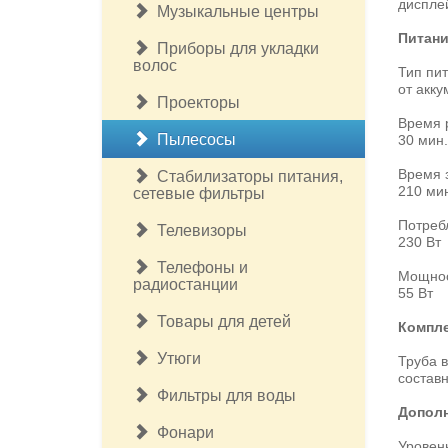
диспле
Музыкальные центры
Питан
Приборы для укладки
волос
Тип пи
от акку
Проекторы
Время 
Пылесосы
30 мин.
Время 
Стабилизаторы питания,
210 ми
сетевые фильтры
Потреб
Телевизоры
230 Вт
Телефоны и
Мощнос
радиостанции
55 Вт
Товары для детей
Компле
Утюги
Труба 
состав
Фильтры для воды
Дополн
Фонари
Уровен