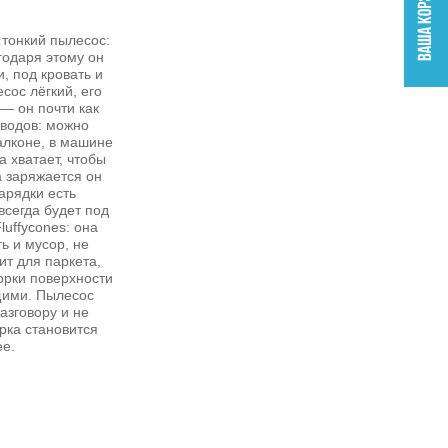
 тонкий пылесос:
годаря этому он
и, под кровать и
ос лёгкий, его
— он почти как
оводов: можно
алконе, в машине
а хватает, чтобы
а заряжается он
арядки есть
сегда будет под
luffycones: она
ь и мусор, не
т для паркета,
орки поверхности
щими. Пылесос
азговору и не
рка становится
ее.