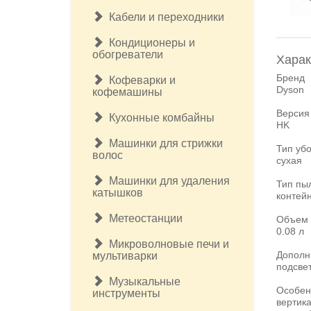
Кабели и переходники
Кондиционеры и
обогреватели
Харак
Бренд
Кофеварки и
Dyson
кофемашины
Версия
Кухонные комбайны
HK
Машинки для стрижки
Тип уб
волос
сухая
Машинки для удаления
Тип пы
катышков
контей
Метеостанции
Объем 
0.08 л
Микроволновые печи и
Дополн
мультиварки
подсвет
Музыкальные
Особен
инструменты
вертик