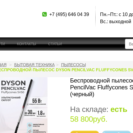
+7 (495) 646 04 39
Пн.–Пт.: с 10 д
Вс.: выходной
ТИ
КОНТАКТЫ
СТАТЬИ
НАЯ
БЫТОВАЯ ТЕХНИКА
ПЫЛЕСОСЫ
ЕСПРОВОДНОЙ ПЫЛЕСОС DYSON PENCILVAC FLUFFYCONES SV5
Беспроводной пылесо
PencilVac Fluffycones 
(черный)
На складе:
есть
58 800руб.