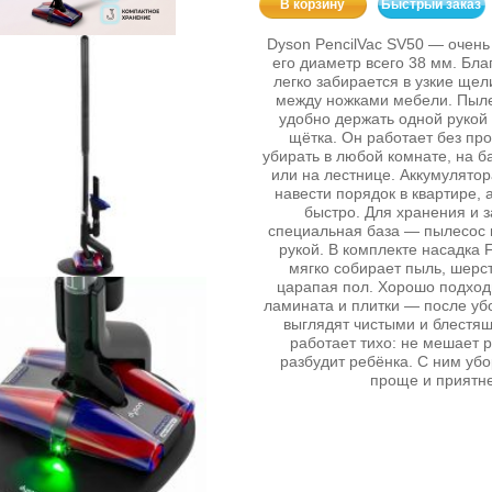
В корзину
Быстрый заказ
Dyson PencilVac SV50 — очень
его диаметр всего 38 мм. Бла
легко забирается в узкие щел
между ножками мебели. Пылес
удобно держать одной рукой 
щётка. Он работает без пр
убирать в любой комнате, на б
или на лестнице. Аккумулятор
навести порядок в квартире, 
быстро. Для хранения и з
специальная база — пылесос в
рукой. В комплекте насадка F
мягко собирает пыль, шерст
царапая пол. Хорошо подходи
ламината и плитки — после уб
выглядят чистыми и блестя
работает тихо: не мешает р
разбудит ребёнка. С ним убо
проще и приятн