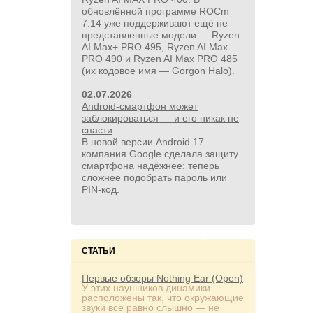
обновлённой программе ROCm
7.14 уже поддерживают ещё не
представленные модели — Ryzen
AI Max+ PRO 495, Ryzen AI Max
PRO 490 и Ryzen AI Max PRO 485
(их кодовое имя — Gorgon Halo).
02.07.2026
Android-смартфон может
заблокироваться — и его никак не
спасти
В новой версии Android 17
компания Google сделала защиту
смартфона надёжнее: теперь
сложнее подобрать пароль или
PIN‑код.
СТАТЬИ
Первые обзоры Nothing Ear (Open)
У этих наушников динамики
расположены так, что окружающие
звуки всё равно слышно — не