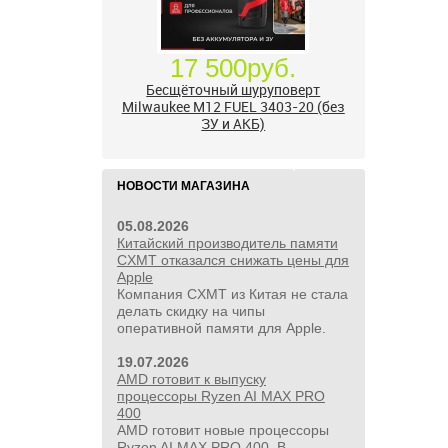
24 500руб.
УШМ болгарка Milwaukee M18
FUEL 2888-20 125 мм, красный
НОВОСТИ МАГАЗИНА
05.08.2026
Китайский производитель памяти
CXMT отказался снижать цены для
Apple
Компания CXMT из Китая не стала
делать скидку на чипы
оперативной памяти для Apple.
19.07.2026
AMD готовит к выпуску
процессоры Ryzen AI MAX PRO
400
AMD готовит новые процессоры
Ryzen AI MAX PRO 400. В