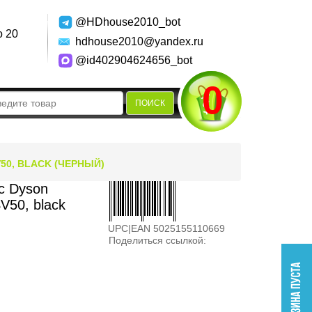
@HDhouse2010_bot
о 20
hdhouse2010@yandex.ru
@id402904624656_bot
0
ПОИСК
0, BLACK (ЧЕРНЫЙ)
с Dyson
SV50, black
UPC|EAN 5025155110669
Поделиться ссылкой: