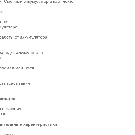
й, Сменный аккумулятор в комплекте
ие
тания
мулятора
работы от аккумулятора
зарядки аккумулятора
н.
ляемая мощность
ть всасывания
ктация
всасывания
ная
ительные характеристики
ь шума