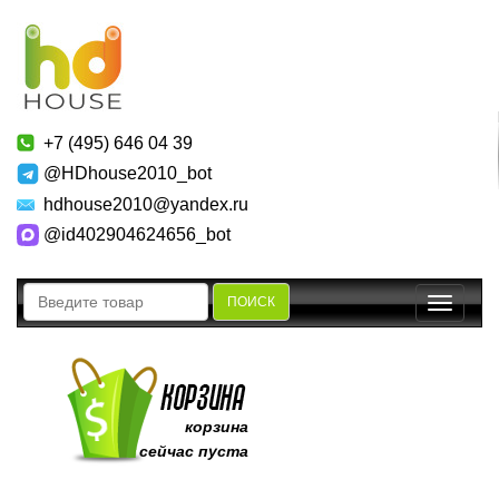
+7 (495) 646 04 39
@HDhouse2010_bot
hdhouse2010@yandex.ru
@id402904624656_bot
ПОИСК
Toggle
navigatio
корзина
сейчас пуста