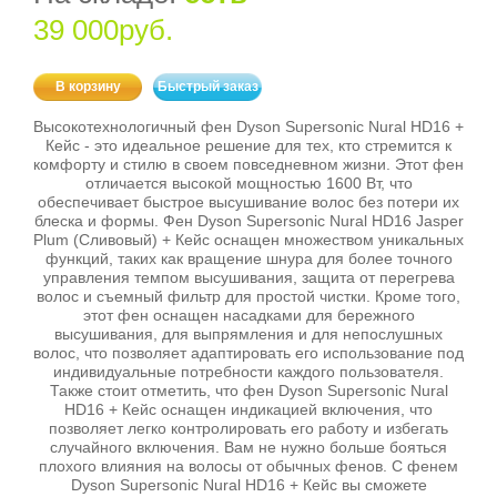
39 000руб.
В корзину
Быстрый заказ
Высокотехнологичный фен Dyson Supersonic Nural HD16 +
Кейс - это идеальное решение для тех, кто стремится к
комфорту и стилю в своем повседневном жизни. Этот фен
отличается высокой мощностью 1600 Вт, что
обеспечивает быстрое высушивание волос без потери их
блеска и формы. Фен Dyson Supersonic Nural HD16 Jasper
Plum (Сливовый) + Кейс оснащен множеством уникальных
функций, таких как вращение шнура для более точного
управления темпом высушивания, защита от перегрева
волос и съемный фильтр для простой чистки. Кроме того,
этот фен оснащен насадками для бережного
высушивания, для выпрямления и для непослушных
волос, что позволяет адаптировать его использование под
индивидуальные потребности каждого пользователя.
Также стоит отметить, что фен Dyson Supersonic Nural
HD16 + Кейс оснащен индикацией включения, что
позволяет легко контролировать его работу и избегать
случайного включения. Вам не нужно больше бояться
плохого влияния на волосы от обычных фенов. С фенем
Dyson Supersonic Nural HD16 + Кейс вы сможете