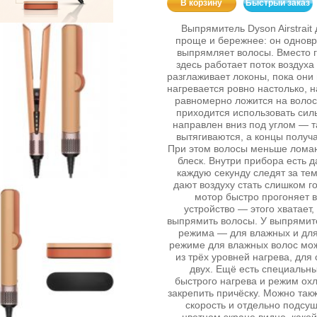
В корзину
Быстрый заказ
Выпрямитель Dyson Airstrait
проще и бережнее: он однов
выпрямляет волосы. Вместо г
здесь работает поток воздуха
разглаживает локоны, пока они
нагревается ровно настолько, н
равномерно ложится на воло
приходится использовать сил
направлен вниз под углом — т
вытягиваются, а концы получ
При этом волосы меньше лома
блеск. Внутри прибора есть д
каждую секунду следят за те
дают воздуху стать слишком 
мотор быстро прогоняет в
устройство — этого хватает
выпрямить волосы. У выпрямит
режима — для влажных и для 
режиме для влажных волос мо
из трёх уровней нагрева, для
двух. Ещё есть специальн
быстрого нагрева и режим ох
закрепить причёску. Можно так
скорость и отдельно подсуш