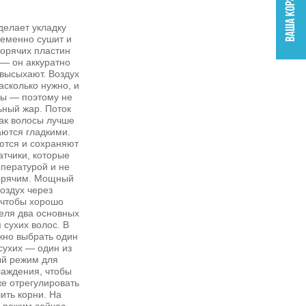
 делает укладку
ременно сушит и
орячих пластин
 — он аккуратно
 высыхают. Воздух
асколько нужно, и
сы — поэтому не
ьный жар. Поток
ак волосы лучше
аются гладкими.
ются и сохраняют
атчики, которые
мпературой и не
горячим. Мощный
оздух через
, чтобы хорошо
еля два основных
сухих волос. В
жно выбрать один
 сухих — один из
ый режим для
лаждения, чтобы
же отрегулировать
ить корни. На