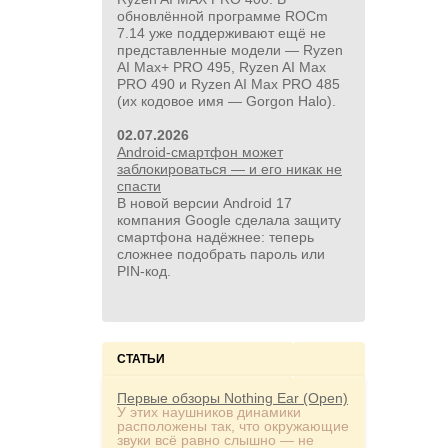
обновлённой программе ROCm
7.14 уже поддерживают ещё не
представленные модели — Ryzen
AI Max+ PRO 495, Ryzen AI Max
PRO 490 и Ryzen AI Max PRO 485
(их кодовое имя — Gorgon Halo).
02.07.2026
Android-смартфон может
заблокироваться — и его никак не
спасти
В новой версии Android 17
компания Google сделала защиту
смартфона надёжнее: теперь
сложнее подобрать пароль или
PIN‑код.
СТАТЬИ
Первые обзоры Nothing Ear (Open)
У этих наушников динамики
расположены так, что окружающие
звуки всё равно слышно — не