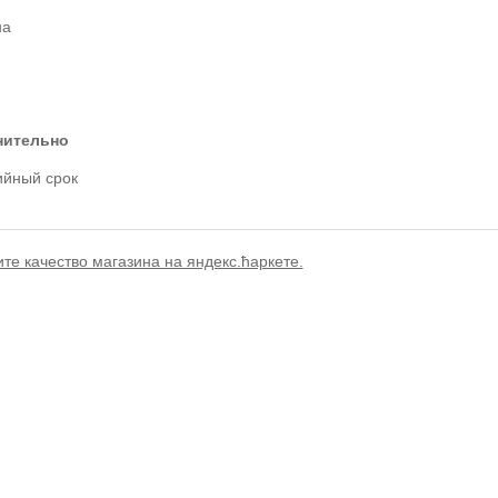
на
нительно
ийный срок