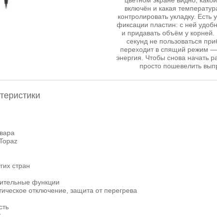
цветном экране видно, како
включён и какая температур
контролировать укладку. Есть
фиксации пластин: с ней удоб
и придавать объём у корней.
секунд не пользоваться при
переходит в спящий режим —
энергия. Чтобы снова начать р
просто пошевелить вып
теристики
овара
 Topaz
гих стран
ительные функции
тическое отключение, защита от перегрева
сть
т