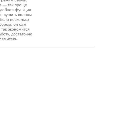
й режим сейчас
а — так проще
 удобная функция
но сушить волосы
 Если несколько
бором, он сам
 так экономится
аботу, достаточно
рямитель.