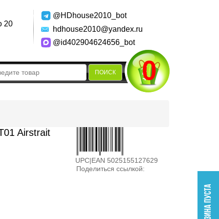
@HDhouse2010_bot
о 20
hdhouse2010@yandex.ru
@id402904624656_bot
0
ПОИСК
1 Airstrait
UPC|EAN 5025155127629
Поделиться ссылкой: