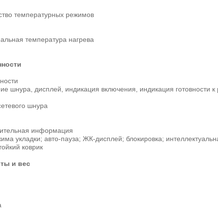
ство температурных режимов
альная температура нагрева
нности
ности
ие шнура, дисплей, индикация включения, индикация готовности к
сетевого шнура
ительная информация
има укладки; авто-пауза; ЖК-дисплей; блокировка; интеллектуальн
тойкий коврик
ты и вес
а