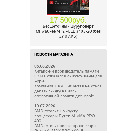
24 500руб.
УШМ болгарка Milwaukee M18
FUEL 2888-20 125 мм, красный
НОВОСТИ МАГАЗИНА
05.08.2026
Китайский производитель памяти
CXMT отказался снижать цены для
Apple
Компания CXMT из Китая не стала
делать скидку на чипы
оперативной памяти для Apple.
19.07.2026
AMD готовит к выпуску
процессоры Ryzen AI MAX PRO
400
AMD готовит новые процессоры
Ryzen AI MAX PRO 400. В