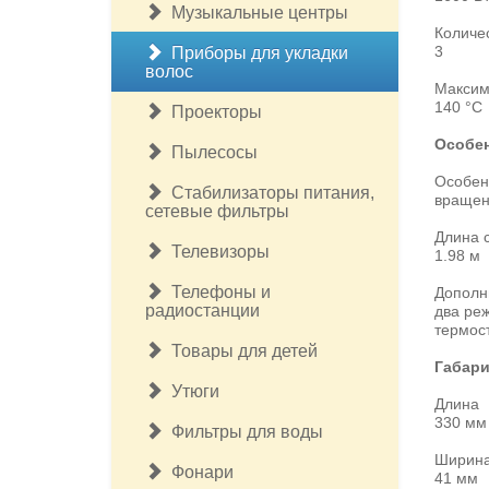
Музыкальные центры
Количе
3
Приборы для укладки
волос
Максим
140 °C
Проекторы
Особе
Пылесосы
Особен
Стабилизаторы питания,
вращен
сетевые фильтры
Длина 
Телевизоры
1.98 м
Телефоны и
Дополн
радиостанции
два реж
термос
Товары для детей
Габари
Утюги
Длина
330 мм
Фильтры для воды
Ширин
Фонари
41 мм