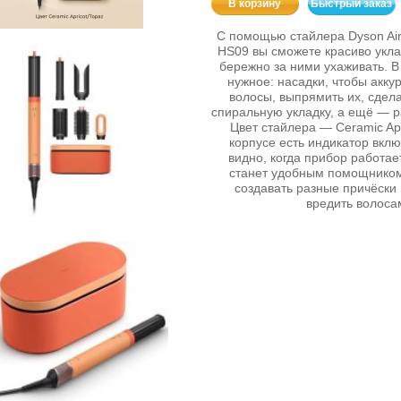
В корзину
Быстрый заказ
С помощью стайлера Dyson Air
HS09 вы сможете красиво укла
бережно за ними ухаживать. В
нужное: насадки, чтобы акку
волосы, выпрямить их, сдела
спиральную укладку, а ещё — р
Цвет стайлера — Ceramic Apr
корпусе есть индикатор вкл
видно, когда прибор работае
станет удобным помощником
создавать разные причёски 
вредить волоса