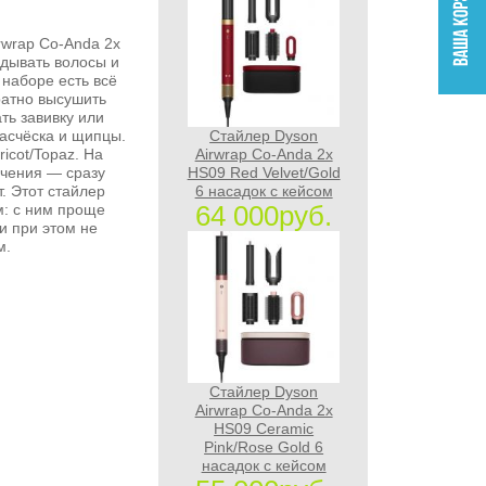
wrap Co-Anda 2x
дывать волосы и
 наборе есть всё
ратно высушить
ть завивку или
асчёска и щипцы.
Стайлер Dyson
icot/Topaz. На
Airwrap Co-Anda 2x
ючения — сразу
HS09 Red Velvet/Gold
т. Этот стайлер
6 насадок с кейсом
64 000руб.
: с ним проще
и при этом не
м.
Стайлер Dyson
Airwrap Co-Anda 2x
HS09 Ceramic
Pink/Rose Gold 6
насадок с кейсом