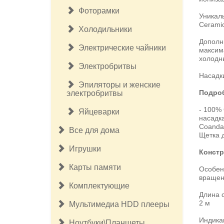
Фоторамки
Уникал
Ceramic
Холодильники
Дополн
Электрические чайники
максима
холодны
Электробритвы
Насадк
Эпиляторы и женские
Подроб
электробритвы
- 100%
Яйцеварки
насадка
Coanda2
Все для дома
Щетка д
Игрушки
Констр
Карты памяти
Особен
вращен
Комплектующие
Длина 
2 м
Мультимедиа HDD плееры
Индика
Ноутбуки\Планшеты