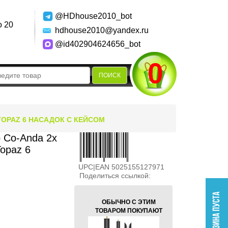
@HDhouse2010_bot
о 20
hdhouse2010@yandex.ru
@id402904624656_bot
0
ПОИСК
TOPAZ 6 НАСАДОК С КЕЙСОМ
p Co-Anda 2x
Topaz 6
UPC|EAN 5025155127971
Поделиться ссылкой:
ОБЫЧНО С ЭТИМ
ТОВАРОМ ПОКУПАЮТ