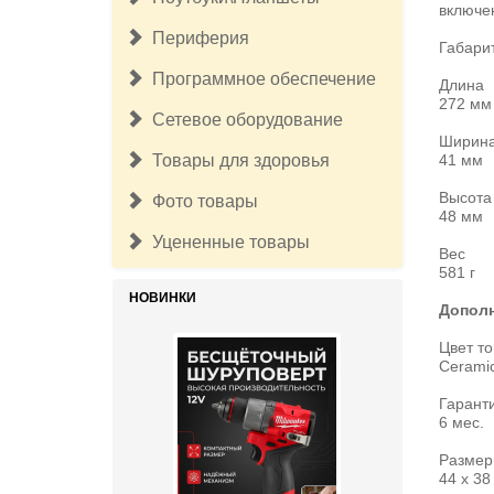
включе
Периферия
Габарит
Программное обеспечение
Длина
272 мм
Сетевое оборудование
Ширин
Товары для здоровья
41 мм
Высота
Фото товары
48 мм
Уцененные товары
Вес
581 г
НОВИНКИ
Допол
Цвет т
Ceramic
Гарант
6 мес.
Размер
44 х 38