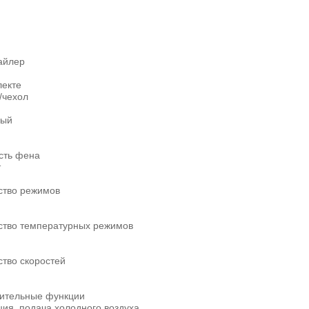
айлер
лекте
/чехол
ный
ть фена
т
ство режимов
ство температурных режимов
ство скоростей
ительные функции
ия, подача холодного воздуха