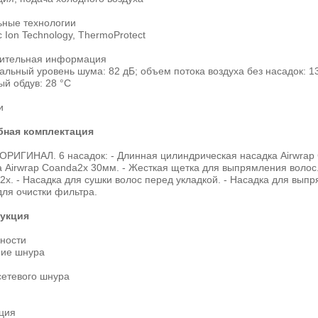
ьные технологии
 Ion Technology, ThermoProtect
ительная информация
льный уровень шума: 82 дБ; объем потока воздуха без насадок: 13
й обдув: 28 °C
и
ная комплектация
 ОРИГИНАЛ. 6 насадок: - Длинная цилиндрическая насадка Airwrap
 Airwrap Coanda2x 30мм. - Жесткая щетка для выпрямления волос.
x. - Насадка для сушки волос перед укладкой. - Насадка для вып
ля очистки фильтра.
укция
ности
ие шнура
сетевого шнура
ция