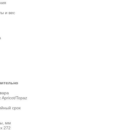
ния
ы и вес
а
нительно
овара
 Apricot/Topaz
ийный срок
ы, мм
 х 272