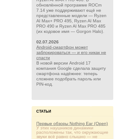
обновлённой программе ROCm
7.14 уже поддерживают ещё не
представленные модели — Ryzen
AI Max+ PRO 495, Ryzen AI Max
PRO 490 и Ryzen AI Max PRO 485
(их кодовое имя — Gorgon Halo).
02.07.2026
Android-смартфон может
заблокироваться — и его никак не
спасти
В новой версии Android 17
компания Google сделала защиту
смартфона надёжнее: теперь
сложнее подобрать пароль или
PIN‑код.
СТАТЬИ
Первые обзоры Nothing Ear (Open)
У этих наушников динамики
расположены так, что окружающие
звуки всё равно слышно — не