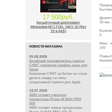
Предна
Бытово
24 500руб.
Диамет
УШМ болгарка Milwaukee M18
30 мм,
FUEL 2888-20 125 мм, красный
Количе
6
Макс. т
НОВОСТИ МАГАЗИНА
150
Покрыт
05.08.2026
Керами
Китайский производитель памяти
CXMT отказался снижать цены для
Apple
Компания CXMT из Китая не стала
делать скидку на чипы
оперативной памяти для Apple.
19.07.2026
AMD готовит к выпуску
процессоры Ryzen AI MAX PRO
400
AMD готовит новые процессоры
Ryzen AI MAX PRO 400. В