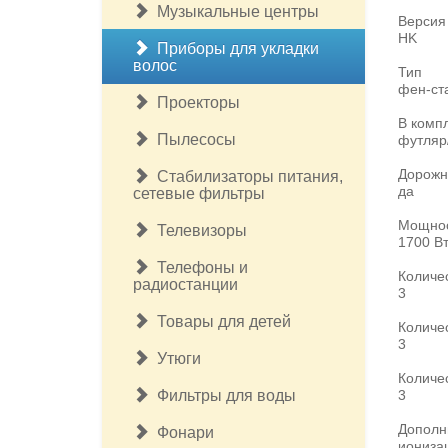
Музыкальные центры
Версия
HK
Приборы для укладки
волос
Тип
фен-ст
Проекторы
В комп
Пылесосы
футляр
Дорож
Стабилизаторы питания,
да
сетевые фильтры
Мощнос
Телевизоры
1700 В
Телефоны и
Количе
радиостанции
3
Товары для детей
Количе
3
Утюги
Количе
Фильтры для воды
3
Дополн
Фонари
ионизац