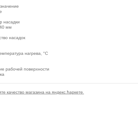
значение
е
р насадки
 40 мм
ство насадок
емпература нагрева, °С
ие рабочей поверхности
ка