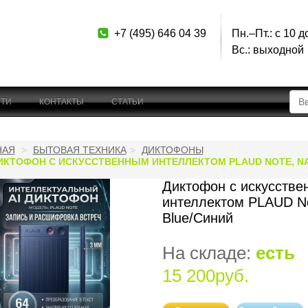
+7 (495) 646 04 39
Пн.–Пт.: с 10 д
Вс.: выходной
ТИ
КОНТАКТЫ
СТАТЬИ
НАЯ
БЫТОВАЯ ТЕХНИКА
ДИКТОФОНЫ
ИКТОФОН С ИСКУССТВЕННЫМ ИНТЕЛЛЕКТОМ PLAUD NOTE, NA
Диктофон с искусств
интеллектом PLAUD No
Blue/Синий
На складе:
есть
15 200руб.