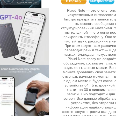
В корзину
Быстрый заказ
Plaud Note — это очень тон
искусственным интеллектом
быстро превратить запись вст
голосового сообщения 
структурированный материал. У
мм толщиной — его легко нос
прикрепить к телефону. Оно з
чистый звук с расстояния в н
При этом гаджет сам различает
переводит речь в текст — и д
языках. Благодаря искусствен
Plaud Note сразу же создаёт
обсуждения, составляет списк
выделяет главные мысли. Во 
можете добавлять свои заметк
отмечать важные моменты — в
в одном месте и будет связан
устройства 64 ГБ встроенной
хватит на 30 с лишним часо
записи. Оно подходит и для 
встреч. Все данные обрабаты
устройстве, без отправки 
информация надёжно защищ
соответствует строгим стандар