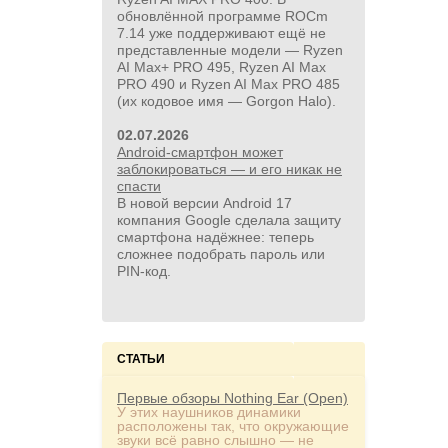
обновлённой программе ROCm
7.14 уже поддерживают ещё не
представленные модели — Ryzen
AI Max+ PRO 495, Ryzen AI Max
PRO 490 и Ryzen AI Max PRO 485
(их кодовое имя — Gorgon Halo).
02.07.2026
Android-смартфон может
заблокироваться — и его никак не
спасти
В новой версии Android 17
компания Google сделала защиту
смартфона надёжнее: теперь
сложнее подобрать пароль или
PIN‑код.
СТАТЬИ
Первые обзоры Nothing Ear (Open)
У этих наушников динамики
расположены так, что окружающие
звуки всё равно слышно — не