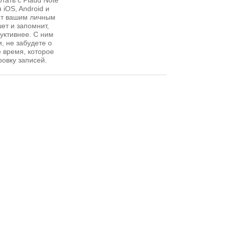
тать с Plaud Note
 iOS, Android и
ет вашим личным
ет и запомнит,
уктивнее. С ним
, не забудете о
 время, которое
овку записей.