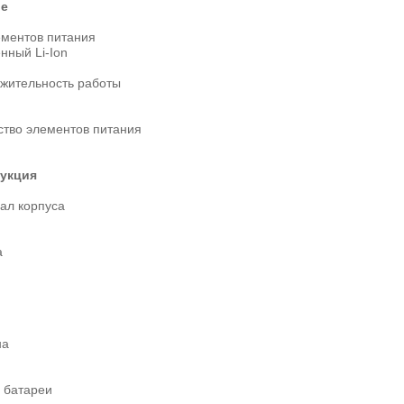
ие
ементов питания
нный Li-Ion
жительность работы
ство элементов питания
укция
ал корпуса
а
на
 батареи