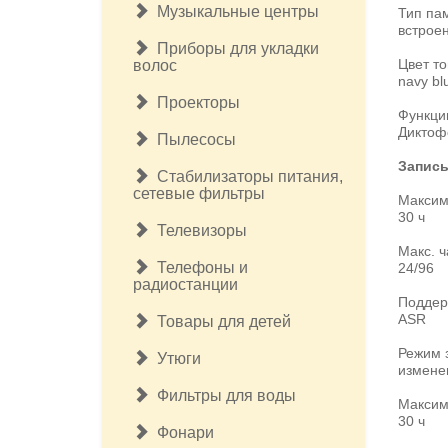
Музыкальные центры
Тип па
встрое
Приборы для укладки
Цвет т
волос
navy bl
Проекторы
Функци
Диктоф
Пылесосы
Запис
Стабилизаторы питания,
сетевые фильтры
Максим
30 ч
Телевизоры
Макс. ч
Телефоны и
24/96
радиостанции
Поддер
ASR
Товары для детей
Режим 
Утюги
измене
Фильтры для воды
Максим
30 ч
Фонари