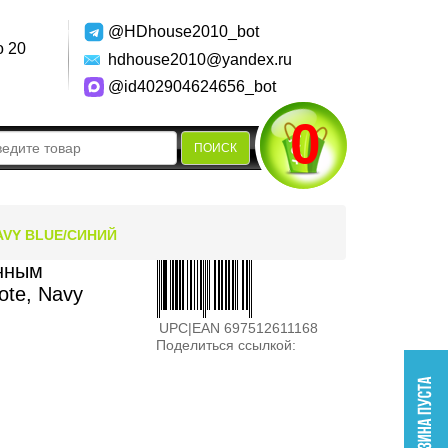
@HDhouse2010_bot
о 20
hdhouse2010@yandex.ru
@id402904624656_bot
0
ПОИСК
VY BLUE/СИНИЙ
енным
te, Navy
UPC|EAN 697512611168
Поделиться ссылкой: