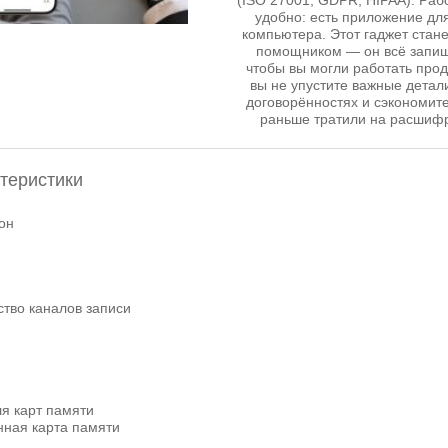
(ISO 27001, GDPR, HIPAA). Рабо
удобно: есть приложение для
компьютера. Этот гаджет стан
помощником — он всё запиш
чтобы вы могли работать прод
вы не упустите важные детали
договорённостях и сэкономите
раньше тратили на расшифр
теристики
он
ство каналов записи
я карт памяти
нная карта памяти