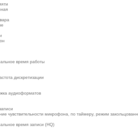
мяти
нная
овара
ue
и
он
ь
альное время работы
астота дискретизации
жка аудиоформатов
записи
ние чувствительности микрофона, по таймеру, режим закольцованн
альное время записи (HQ)