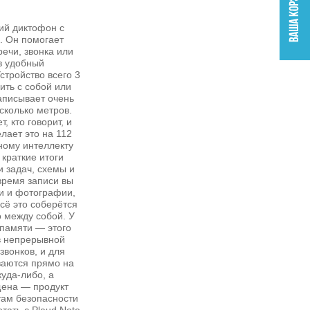
кий диктофон с
. Он помогает
речи, звонка или
в удобный
стройство всего 3
ить с собой или
аписывает очень
есколько метров.
, кто говорит, и
елает это на 112
ному интеллекту
 краткие итоги
и задач, схемы и
время записи вы
и и фотографии,
сё это соберётся
о между собой. У
 памяти — этого
в непрерывной
звонков, и для
ваются прямо на
куда‑либо, а
ена — продукт
там безопасности