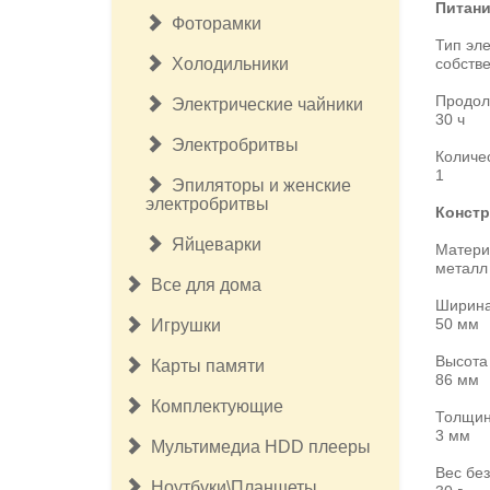
Питан
Фоторамки
Тип эл
Холодильники
собстве
Продол
Электрические чайники
30 ч
Электробритвы
Количе
1
Эпиляторы и женские
электробритвы
Констр
Яйцеварки
Матери
металл
Все для дома
Ширин
50 мм
Игрушки
Высота
Карты памяти
86 мм
Комплектующие
Толщи
3 мм
Мультимедиа HDD плееры
Вес без
Ноутбуки\Планшеты