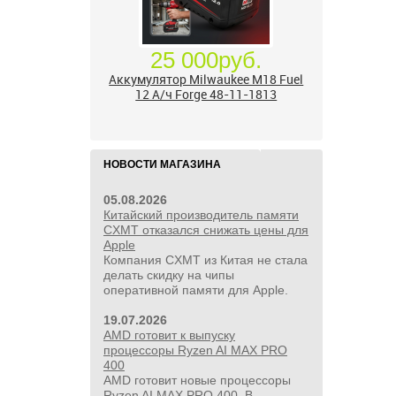
17 500руб.
Бесщёточный шуруповерт
Milwaukee M12 FUEL 3403-20 (без
ЗУ и АКБ)
НОВОСТИ МАГАЗИНА
05.08.2026
Китайский производитель памяти
CXMT отказался снижать цены для
Apple
Компания CXMT из Китая не стала
делать скидку на чипы
оперативной памяти для Apple.
19.07.2026
AMD готовит к выпуску
процессоры Ryzen AI MAX PRO
400
AMD готовит новые процессоры
Ryzen AI MAX PRO 400. В