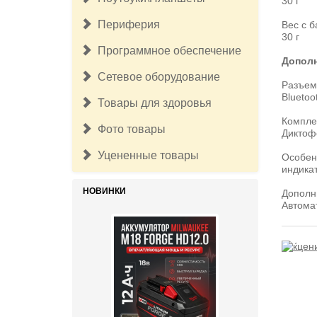
30 г
Периферия
Вес с б
30 г
Программное обеспечение
Допол
Сетевое оборудование
Разъем
25 000руб.
Bluetoo
Товары для здоровья
Аккумулятор Milwaukee M18 Fuel
Компле
12 А/ч Forge 48-11-1813
Фото товары
Диктоф
Уцененные товары
Особен
индика
НОВИНКИ
Дополн
Автомат