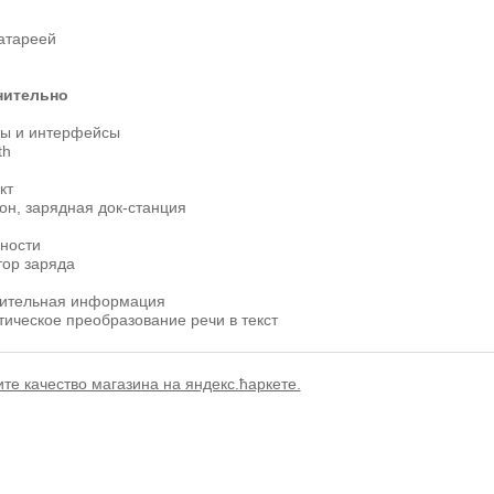
атареей
нительно
ы и интерфейсы
th
кт
он, зарядная док-станция
ности
тор заряда
ительная информация
ическое преобразование речи в текст