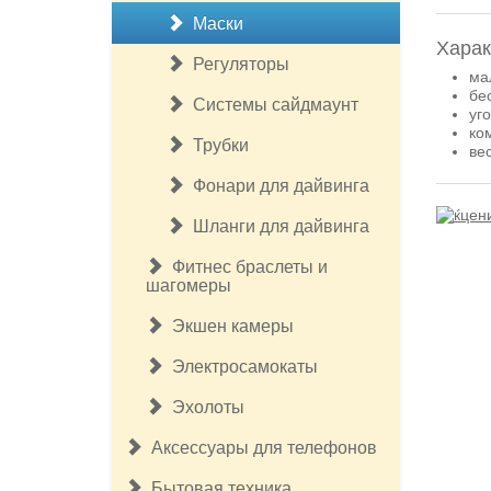
Маски
Харак
Регуляторы
ма
бе
Системы сайдмаунт
уг
ко
Трубки
ве
Фонари для дайвинга
Шланги для дайвинга
Фитнес браслеты и
шагомеры
Экшен камеры
Электросамокаты
Эхолоты
Аксессуары для телефонов
Бытовая техника