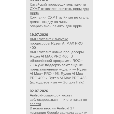
05.08.2026
Китайский производитель памяти
CXMT отказался снижать цены для
Apple
Компания CXMT из Китая не стала
делать скидку на чипы
оперативной памяти для Apple.
19.07.2026
AMD готовит к выпуску
процессоры Ryzen AI MAX PRO
400
AMD готовит новые процессоры
Ryzen AI MAX PRO 400. В
обновлённой программе ROCm
7.14 уже поддерживают ещё не
представленные модели — Ryzen
AI Max+ PRO 495, Ryzen AI Max
PRO 490 и Ryzen AI Max PRO 485
(их кодовое имя — Gorgon Halo).
02.07.2026
Android-смартфон может
заблокироваться — и его никак не
спасти
В новой версии Android 17
компания Google сделала защиту