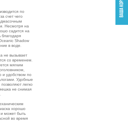
изводится по
за счет чего
одмасочным
м. Несмотря на
ошо садится на
А благодаря
Oceanic Shadow
ние в воде.
а не вызывает
тся со временем.
ется мягким
оголовником,
 и удобством по
алогами. Удобные
 позволяют легко
мешка не снимая
.
механическим
 маска хорошо
 и может быть
асной во время