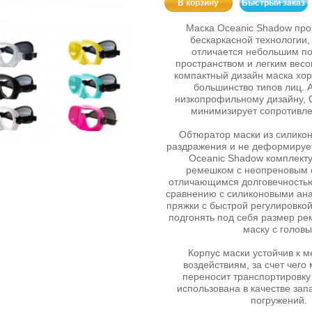
В корзину
Быстрый заказ
Маска Oceanic Shadow про
бескаркасной технологии, 
отличается небольшим п
пространством и легким весо
компактный дизайн маска хор
большинство типов лиц. 
низкопрофильному дизайну, 
минимизирует сопротивле
Обтюратор маски из силикон
раздражения и не деформируе
Oceanic Shadow комплекту
ремешком с неопреновым 
отличающимся долговечностью
сравнению с силиконовыми ан
пряжки с быстрой регулировкой
подгонять под себя размер ре
маску с головы
Корпус маски устойчив к 
воздействиям, за счет чего
переносит транспортировку
использована в качестве зап
погружений.