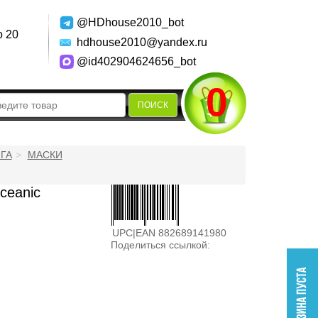
@HDhouse2010_bot
о 20
hdhouse2010@yandex.ru
@id402904624656_bot
0
ПОИСК
ГА
МАСКИ
ceanic
UPC|EAN 882689141980
Поделиться ссылкой: