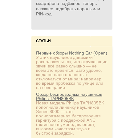
смартфона надёжнее: теперь
сложнее подобрать пароль или
PIN‑код.
СТАТЬИ
Первые обзоры Nothing Ear (Open)
У этих наушников динамики
расположены так, что окружающие
звуки всё равно слышно — не
всем это нравится. Зато удобно,
когда не надо полностью
отключаться от мира: например,
во время пробежки по улице или
на совещании.
Обзор беспроводных наушников
Philips TAPH805BK
Новая модель Philips TAPH805BK
пополнила линейку наушников
Series 8000 — это
полноразмерная беспроводная
гарнитура с поддержкой ANC
(активное шумоподавление),
высоким качеством звука и
быстрой зарядкой.