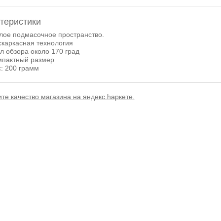
теристики
лое подмасочное пространство.
скаркасная технология
ол обзора около 170 град
мпактный размер
с: 200 грамм