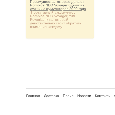
Преимущества которые делают
Rombica NEO Voyager одним из
лучших аккумуляторов 2020 года
Портативный аккумулятор
Rombica NEO Voyager, тип
Powerbank на который
действительно стоит обратить
внимание каждому.
Главная
Доставка
Прайс
Новости
Контакты
© 2013-2026 Hdhouse.ru. All Rights Reserved
Обращаем ваше внимание, что данный интернет-сайт но