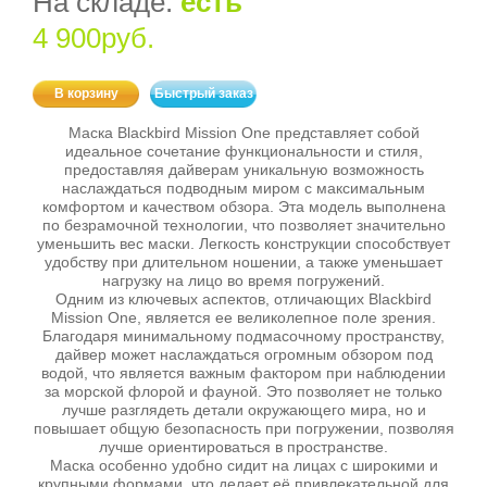
На складе:
есть
4 900руб.
В корзину
Быстрый заказ
Маска Blackbird Mission One представляет собой
идеальное сочетание функциональности и стиля,
предоставляя дайверам уникальную возможность
наслаждаться подводным миром с максимальным
комфортом и качеством обзора. Эта модель выполнена
по безрамочной технологии, что позволяет значительно
уменьшить вес маски. Легкость конструкции способствует
удобству при длительном ношении, а также уменьшает
нагрузку на лицо во время погружений.
Одним из ключевых аспектов, отличающих Blackbird
Mission One, является ее великолепное поле зрения.
Благодаря минимальному подмасочному пространству,
дайвер может наслаждаться огромным обзором под
водой, что является важным фактором при наблюдении
за морской флорой и фауной. Это позволяет не только
лучше разглядеть детали окружающего мира, но и
повышает общую безопасность при погружении, позволяя
лучше ориентироваться в пространстве.
Маска особенно удобно сидит на лицах с широкими и
крупными формами, что делает её привлекательной для