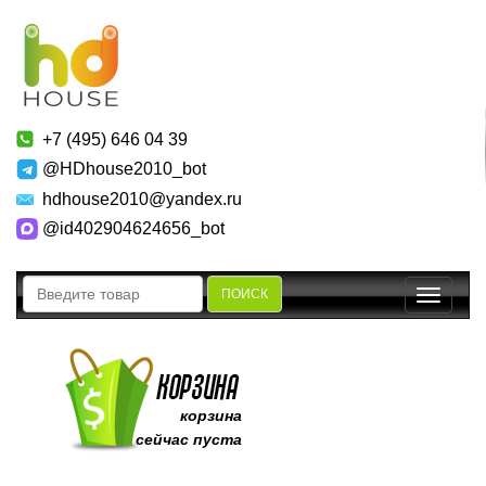
+7 (495) 646 04 39
@HDhouse2010_bot
hdhouse2010@yandex.ru
@id402904624656_bot
ПОИСК
Toggle
navigatio
корзина
сейчас пуста