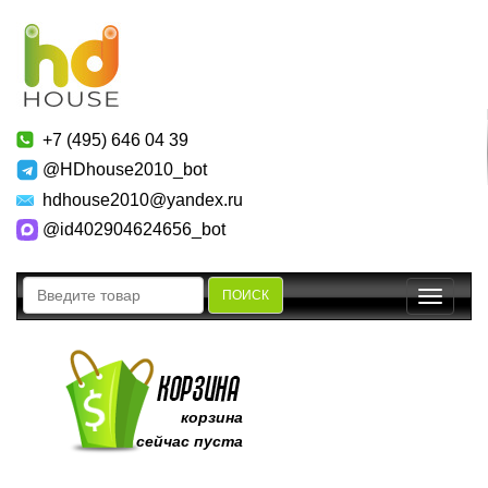
+7 (495) 646 04 39
@HDhouse2010_bot
hdhouse2010@yandex.ru
@id402904624656_bot
ПОИСК
Toggle
navigatio
корзина
сейчас пуста