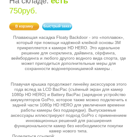
На складе:
есть
750руб.
В корзину
Быстрый заказ
Плавающая насадка Floaty Backdoor - это «поплавок»,
который при помощи надёжной клейкой основы 3M
прикрепляется к камере HD HERO. Это идеальное
решение для снорклинга, дайвинга, сёрфинга,
вейкбординга и любого другого водного вида спорта, где
может пригодиться дополнительные меры для
сохранности водонепроницаемой камеры .
Плавучая крышка продолжает линейку аксессуаров этого
года вслед за LCD BacPac (съёмный экран для камер
1080p HD HERO) и Battery BacPac (зарядное устройство
аккумуляторов GoPro, которое также можно подключить к
задней части 1080p HD HERO для увеличения времени
работы камеры без подзарядки). Выпускаемые
аксессуары иллюстрируют подход GoPro с применением
инновационных решений для расширения
функциональности камер без необходимости покупки
камер нового типа.
Поделиться ссылкой: