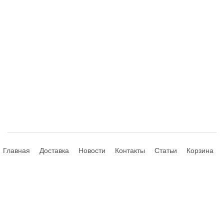
Главная
Доставка
Новости
Контакты
Статьи
Корзина
© 2013-2026 Hdhouse.ru. All Rights Reserved
Обращаем ваше внимание, что данный интернет-сайт носит
исключительно информационный характер и ни при каких условиях не
является публичной офертой, определяемой положениями Статьи 435,
437 (2) Гражданского Кодекса РФ; не является аффилированным