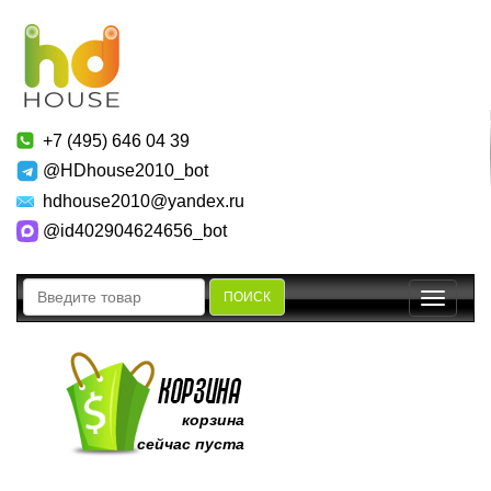
+7 (495) 646 04 39
@HDhouse2010_bot
hdhouse2010@yandex.ru
@id402904624656_bot
ПОИСК
Toggle
navigatio
корзина
сейчас пуста