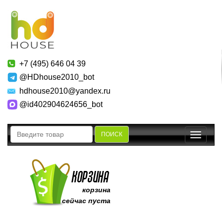
+7 (495) 646 04 39
@HDhouse2010_bot
hdhouse2010@yandex.ru
@id402904624656_bot
ПОИСК
Toggle
navigatio
корзина
сейчас пуста