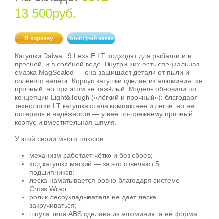
13 500руб.
В корзину
Быстрый заказ
Катушки Daiwa 19 Lexa E LT подходят для рыбалки и в
пресной, и в солёной воде. Внутри них есть специальная
смазка MagSealed — она защищает детали от пыли и
солевого налёта. Корпус катушки сделан из алюминия: он
прочный, но при этом не тяжёлый. Модель обновили по
концепции Light&Tough («лёгкий и прочный»): благодаря
технологии LT катушка стала компактнее и легче, но не
потеряла в надёжности — у неё по‑прежнему прочный
корпус и вместительная шпуля.
У этой серии много плюсов:
механизм работает чётко и без сбоев;
ход катушки мягкий — за это отвечают 5
подшипников;
леска наматывается ровно благодаря системе
Cross Wrap;
ролик лесоукладывателя не даёт леске
закручиваться;
шпуля типа ABS сделана из алюминия, а её форма