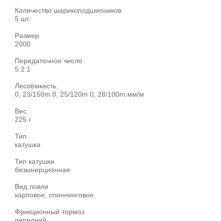
Количество шарикоподшипников
5 шт.
Размер
2000
Передаточное число
5.2:1
Лесоёмкость
0, 23/150m 0, 25/120m 0, 28/100m мм/м
Вес
225 г
Тип
катушка
Тип катушки
безынерционная
Вид ловли
карповое, спиннинговое
Фрикционный тормоз
передний