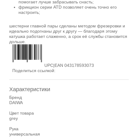
помогает лучше забрасывать снасть;
фрикцион серии ATD позволяет очень точно его
настроить;
шестерни главной пары сделаны методом фрезеровки и
идеально подогнаны друг к другу — благодаря этому
катушка работает слаженно, а срок её службы становится
дольше.
UPC|EAN 043178593073
Поделиться ссылкой:
Характеристики
Бренд
DAIWA
Цвет товара
grey
Рука
универсальная