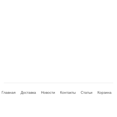
Главная
Доставка
Новости
Контакты
Статьи
Корзина
© 2013-2026 Hdhouse.ru. All Rights Reserved
Обращаем ваше внимание, что данный интернет-сайт носит