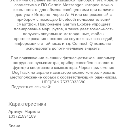
В отличие от ранее выпускавшихся приборов, эта модель
совместима с ПО Garmin Messenger, которое можно
использовать для обмена сообщениями при наличии
доступа к Интернет через Wi-Fi или сопряженный с
прибором с помощью Bluetooth пользовательский
смартфон. Приложение Garmin Explore упрощает
планирование маршрутов, а также дает возможность
получать актуальные метеоданные, файлы
прогнозирования положения спутниковых созвездий,
информацию о тайниках и т.д. Connect IQ позволяет
использовать дополнительные виджеты.
При подключении внешних фитнес-датчиков, например,
нагрудного пульсометра, прибор способен выполнять
функции спортивного компьютера. Через приложение
DogTrack на экране навигатора можно контролировать
местоположение собаки с соответствующим ошейником.
UPC|EAN 75375933686
Поделиться ссылкой:
Характеристики
Артикул Маркета
103721594189
Бренд