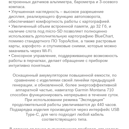
встроенных датчиков альтиметра, барометра и 3-осевого
компаса.
• Улучшенная наглядность – высокое разрешение
дисплея, реализующего функцию автоповорота,
обеспечивает комфортность работы с картографией.
• Увеличенный объем встроенной памяти, до 32 Гб, и
наличие слота под micro-SD позволяет полноценно
использовать дополнительную картографию BlueChart,
помимо стандартного ПО TopoActive, а также растровые
карты, аэрофото- и спутниковые снимки, которые можно
закачивать через Wi-Fi.
• Сенсорное управление, поддерживающее возможность
работы в перчатках, делает обращение с прибором
интуитивно понятным.
Оснащенный аккумулятором повышенной емкости, по
сравнению с изделиями своей линейки предыдущей
генерации, и обновленной, более энергоэффективной
аппаратной частью, навигатор Garmin Montana 710
способен функционировать непрерывно в течение суток.
При использовании режима "Экспедиция"
продолжительной работы увеличивается до 440 часов.
Подзарядка изделия производится через интерфейс USB
Type-C, для чего подходит любой кабель
соответствующего типа.