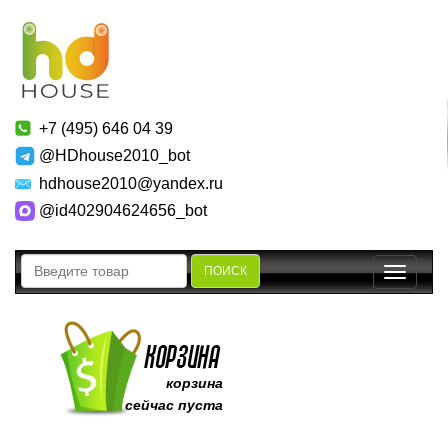
+7 (495) 646 04 39
@HDhouse2010_bot
hdhouse2010@yandex.ru
@id402904624656_bot
ПОИСК
Toggle
navigatio
корзина
сейчас пуста