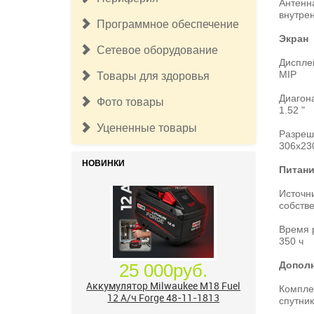
Антенн
внутре
Программное обеспечение
Экран
Сетевое оборудование
Диспле
MIP
Товары для здоровья
Диагон
Фото товары
1.52 "
Уцененные товары
Разреш
306x23
НОВИНКИ
Питан
Источн
собств
Время 
350 ч
Допол
Компле
спутник