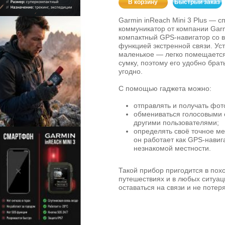
В корзину
Быстрый заказ
Garmin inReach Mini 3 Plus — с
коммуникатор от компании Garmi
компактный GPS‑навигатор со 
функцией экстренной связи. Ус
маленькое — легко помещается
сумку, поэтому его удобно брат
угодно.
С помощью гаджета можно:
отправлять и получать фот
обмениваться голосовыми
другими пользователями;
определять своё точное м
он работает как GPS‑навиг
незнакомой местности.
Такой прибор пригодится в пох
путешествиях и в любых ситуац
оставаться на связи и не потеря