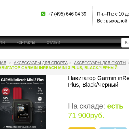
+7 (495) 646 04 39
Пн.–Пт.: с 10 д
Вс.: выходной
ТИ
КОНТАКТЫ
СТАТЬИ
НАЯ
АКСЕССУАРЫ ДЛЯ СПОРТА
АКСЕССУАРЫ ДЛЯ ОХОТЫ
АВИГАТОР GARMIN INREACH MINI 3 PLUS, BLACK/ЧЕРНЫЙ
Навигатор Garmin inRe
Plus, Black/Черный
На складе:
есть
71 900руб.