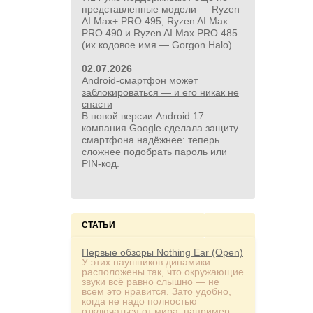
представленные модели — Ryzen
AI Max+ PRO 495, Ryzen AI Max
PRO 490 и Ryzen AI Max PRO 485
(их кодовое имя — Gorgon Halo).
02.07.2026
Android-смартфон может
заблокироваться — и его никак не
спасти
В новой версии Android 17
компания Google сделала защиту
смартфона надёжнее: теперь
сложнее подобрать пароль или
PIN‑код.
СТАТЬИ
Первые обзоры Nothing Ear (Open)
У этих наушников динамики
расположены так, что окружающие
звуки всё равно слышно — не
всем это нравится. Зато удобно,
когда не надо полностью
отключаться от мира: например,