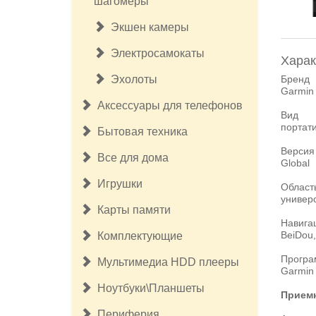
шагомеры
Экшен камеры
Электросамокаты
Харак
Эхолоты
Бренд
Garmin
Аксессуары для телефонов
Вид
портат
Бытовая техника
Версия
Все для дома
Global
Игрушки
Област
универ
Карты памяти
Навига
BeiDou,
Комплектующие
Програ
Мультимедиа HDD плееры
Garmin
Ноутбуки\Планшеты
Прием
Периферия