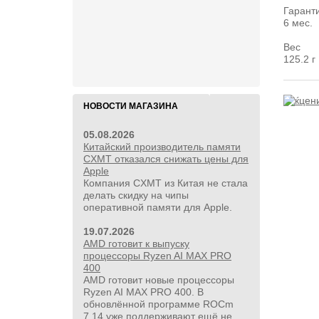
Гарант
17 500руб.
6 мес.
Бесщёточный шуруповерт
Вес
Milwaukee M12 FUEL 3403-20 (без
125.2 г
ЗУ и АКБ)
НОВОСТИ МАГАЗИНА
05.08.2026
Китайский производитель памяти
CXMT отказался снижать цены для
Apple
Компания CXMT из Китая не стала
делать скидку на чипы
оперативной памяти для Apple.
19.07.2026
AMD готовит к выпуску
процессоры Ryzen AI MAX PRO
400
AMD готовит новые процессоры
Ryzen AI MAX PRO 400. В
обновлённой программе ROCm
7.14 уже поддерживают ещё не