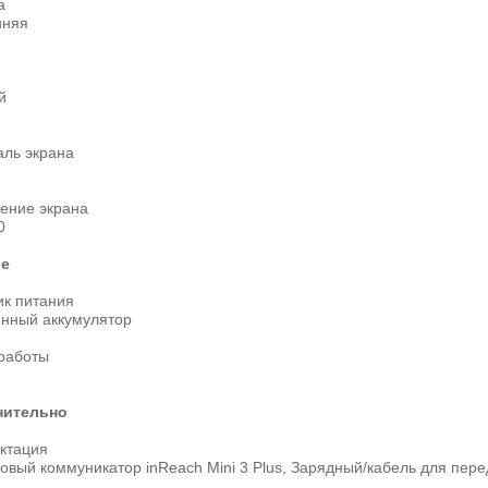
а
нняя
й
аль экрана
ение экрана
0
ие
ик питания
енный аккумулятор
работы
нительно
ктация
овый коммуникатор inReach Mini 3 Plus, Зарядный/кабель для пер