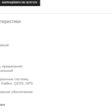
теристики
ивный
ь применения
сальный
ционные системы
 Galileo, QZSS, GPS
ммное обеспечение
ник