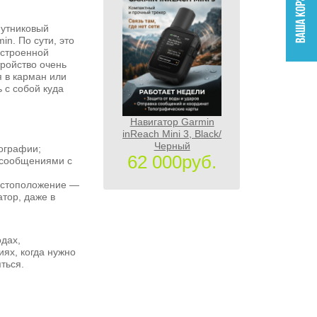
путниковый
n. По сути, это
встроенной
тройство очень
 в карман или
ь с собой куда
Навигатор Garmin
inReach Mini 3, Black/
Черный
ографии;
62 000руб.
 сообщениями с
естоположение —
атор, даже в
одах,
иях, когда нужно
ться.