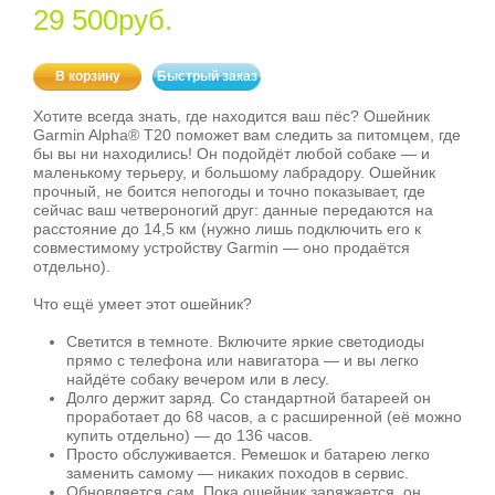
29 500руб.
В корзину
Быстрый заказ
Хотите всегда знать, где находится ваш пёс? Ошейник
Garmin Alpha® T20 поможет вам следить за питомцем, где
бы вы ни находились! Он подойдёт любой собаке — и
маленькому терьеру, и большому лабрадору. Ошейник
прочный, не боится непогоды и точно показывает, где
сейчас ваш четвероногий друг: данные передаются на
расстояние до 14,5 км (нужно лишь подключить его к
совместимому устройству Garmin — оно продаётся
отдельно).
Что ещё умеет этот ошейник?
Светится в темноте. Включите яркие светодиоды
прямо с телефона или навигатора — и вы легко
найдёте собаку вечером или в лесу.
Долго держит заряд. Со стандартной батареей он
проработает до 68 часов, а с расширенной (её можно
купить отдельно) — до 136 часов.
Просто обслуживается. Ремешок и батарею легко
заменить самому — никаких походов в сервис.
Обновляется сам. Пока ошейник заряжается, он