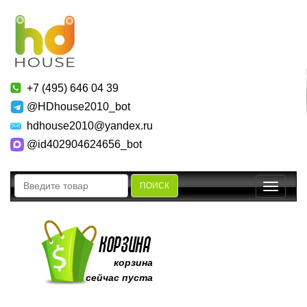
+7 (495) 646 04 39
@HDhouse2010_bot
hdhouse2010@yandex.ru
@id402904624656_bot
ПОИСК
Toggle
navigatio
корзина
сейчас пуста