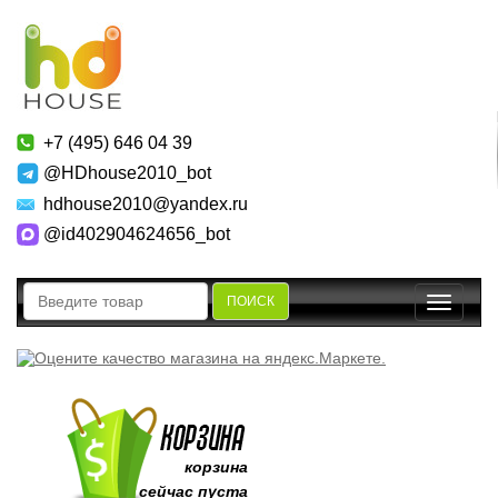
+7 (495) 646 04 39
@HDhouse2010_bot
hdhouse2010@yandex.ru
@id402904624656_bot
ПОИСК
Toggle
navigatio
корзина
сейчас пуста