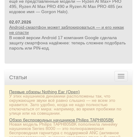
ещё не представленные модели — Ryzen AI Max+ PRO
495, Ryzen AI Max PRO 490 и Ryzen AI Max PRO 485 (их
23 000руб.
кодовое имя — Gorgon Halo).
Реноватор Milwaukee Fuel M18 2836-20, красный без АКБ
02.07.2026
и ЗУ
Android-смартфон может заблокироваться — и его никак
не спасти
В новой версии Android 17 компания Google сделала
защиту смартфона надёжнее: теперь сложнее подобрать
пароль или PIN‑код.
Статьи
Первые обзоры Nothing Ear (Open)
У этих наушников динамики расположены так, что
окружающие звуки всё равно слышно — не всем это
нравится. Зато удобно, когда не надо полностью
отключаться от мира: например, во время пробежки по
улице или на совещании.
Обзор беспроводных наушников Philips TAPH805BK
Новая модель Philips TAPH805BK пополнила линейку
наушников Series 8000 — это полноразмерная
беспроводная гарнитура с поддержкой ANC (активное